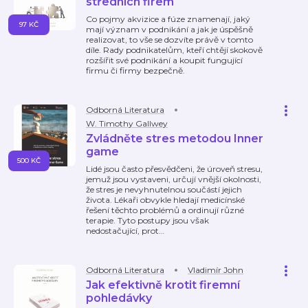
středních firem
Co pojmy akvizice a fúze znamenají, jaký
97 KČ
mají význam v podnikání a jak je úspěšně
realizovat, to vše se dozvíte právě v tomto
díle. Rady podnikatelům, kteří chtějí skokově
rozšířit své podnikání a koupit fungující
firmu či firmy bezpečně.
Odborná Literatura
W. Timothy Gallwey
Zvládněte stres metodou Inner
game
500 KČ
Lidé jsou často přesvědčeni, že úroveň stresu,
jemuž jsou vystaveni, určují vnější okolnosti,
že stres je nevyhnutelnou součástí jejich
života. Lékaři obvykle hledají medicínské
řešení těchto problémů a ordinují různé
terapie. Tyto postupy jsou však
nedostačující, prot
…
Odborná Literatura
Vladimír John
Jak efektivně krotit firemní
pohledávky