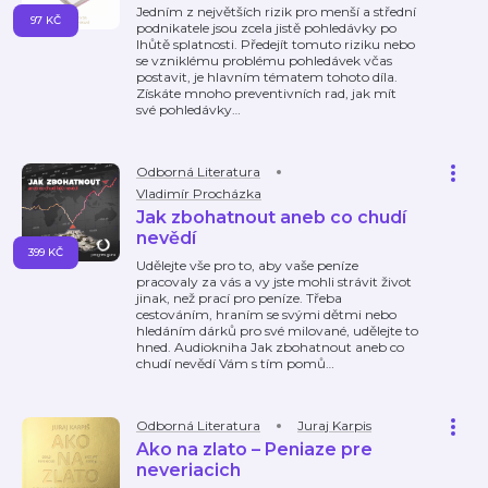
Jedním z největších rizik pro menší a střední
97 KČ
podnikatele jsou zcela jistě pohledávky po
lhůtě splatnosti. Předejít tomuto riziku nebo
se vzniklému problému pohledávek včas
postavit, je hlavním tématem tohoto díla.
Získáte mnoho preventivních rad, jak mít
své pohledávky
…
Odborná Literatura
Vladimír Procházka
Jak zbohatnout aneb co chudí
nevědí
399 KČ
Udělejte vše pro to, aby vaše peníze
pracovaly za vás a vy jste mohli strávit život
jinak, než prací pro peníze. Třeba
cestováním, hraním se svými dětmi nebo
hledáním dárků pro své milované, udělejte to
hned. Audiokniha Jak zbohatnout aneb co
chudí nevědí Vám s tím pomů
…
Odborná Literatura
Juraj Karpis
Ako na zlato – Peniaze pre
neveriacich