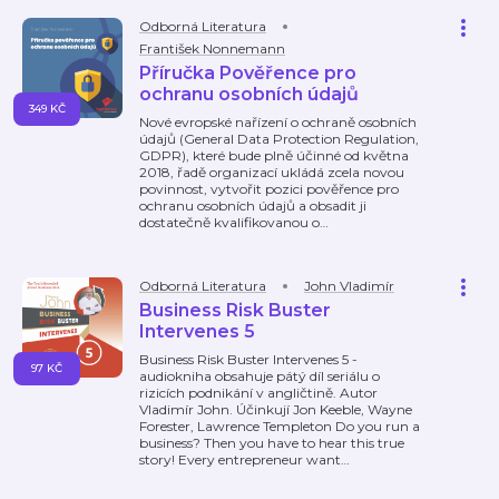
Odborná Literatura
František Nonnemann
Příručka Pověřence pro
ochranu osobních údajů
349 KČ
Nové evropské nařízení o ochraně osobních
údajů (General Data Protection Regulation,
GDPR), které bude plně účinné od května
2018, řadě organizací ukládá zcela novou
povinnost, vytvořit pozici pověřence pro
ochranu osobních údajů a obsadit ji
dostatečně kvalifikovanou o
…
Odborná Literatura
John Vladimír
Business Risk Buster
Intervenes 5
Business Risk Buster Intervenes 5 -
97 KČ
audiokniha obsahuje pátý díl seriálu o
rizicích podnikání v angličtině. Autor
Vladimír John. Účinkují Jon Keeble, Wayne
Forester, Lawrence Templeton Do you run a
business? Then you have to hear this true
story! Every entrepreneur want
…