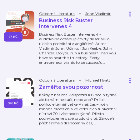
Odborná Literatura
John Vladimír
Business Risk Buster
Intervenes 4
Business Risk Buster Intervenes 4 -
97 KČ
audiokniha obsahuje čtvrtý díl seriálu o
rizicích podnikání v angličtině. Autor
Vladimír John. Účinkují Jon Keeble, John
Chancer. Do you run a business? Then you
have to hear this true story! Every
entrepreneur wants to be successfu
…
Odborná Literatura
Michael Hyatt
Zaměřte svou pozornost
Každý z nás má k dispozici 168 hodin týdně,
ale to nám nestačí, nebo ano? Práce
349 KČ
pohlcuje téměř veškerý náš čas – lidé v
mnoha profesích a ve vedoucích funkcích v
ní tráví 70 i více hodin týdně. Přesto
pochybujeme o své produktivitě. Zároveň
přicházíme o drahocenný čas,
…