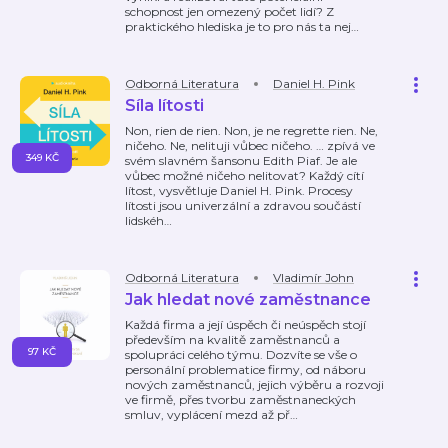
schopnost jen omezený počet lidí? Z
praktického hlediska je to pro nás ta nej
…
Odborná Literatura
Daniel H. Pink
Síla lítosti
Non, rien de rien. Non, je ne regrette rien. Ne,
ničeho. Ne, nelituji vůbec ničeho. … zpívá ve
349 KČ
svém slavném šansonu Edith Piaf. Je ale
vůbec možné ničeho nelitovat? Každý cítí
lítost, vysvětluje Daniel H. Pink. Procesy
lítosti jsou univerzální a zdravou součástí
lidskéh
…
Odborná Literatura
Vladimír John
Jak hledat nové zaměstnance
Každá firma a její úspěch či neúspěch stojí
především na kvalitě zaměstnanců a
97 KČ
spolupráci celého týmu. Dozvíte se vše o
personální problematice firmy, od náboru
nových zaměstnanců, jejich výběru a rozvoji
ve firmě, přes tvorbu zaměstnaneckých
smluv, vyplácení mezd až př
…