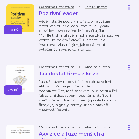
Odborná Literatura
Jan Mühlfeit
Pozitivní leader
Věděli jste, že pozitivní přístup navyšuje
produktivitu až o jednu třetinu? Bývalý
449 KČ
prezident evropského Microsoftu, Jan
Mühlfeit, shrnul své mnohaleté zkušenosti ve
vedení lidí do čtyř kroků. Odhalte, jak
inspirovat vlastní tým, jak dosáhnout
vytyčených výsledků a přito
…
Odborná Literatura
Vladimír John
Jak dostat firmu z krize
Jak už název napovídá, jde o téma velmi
aktuální. Kniha je určena všem
249 KČ
podnikatelům, kteří se v krizi buď ocitli a řeší
jak se z ní dostat ven nebo těm, kteří se jí
snaží předejít. Nabízí ucelený pohled na krizi
firmy, její signály, formy krize a hlavně
možnosti řešení
…
Odborná Literatura
Vladimír John
Akvizice a fúze menších a