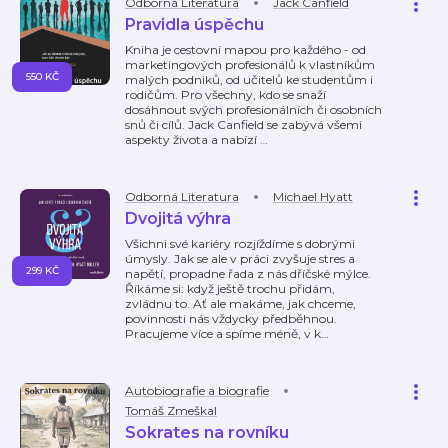
Odborná Literatura
Jack Canfield
Pravidla úspěchu
Kniha je cestovní mapou pro každého - od
marketingových profesionálů k vlastníkům
550 KČ
malých podniků, od učitelů ke studentům i
rodičům. Pro všechny, kdo se snaží
dosáhnout svých profesionálních či osobních
snů či cílů. Jack Canfield se zabývá všemi
aspekty života a nabízí
…
Odborná Literatura
Michael Hyatt
Dvojitá výhra
Všichni své kariéry rozjíždíme s dobrými
úmysly. Jak se ale v práci zvyšuje stres a
299 KČ
napětí, propadne řada z nás dříčské mýlce.
Říkáme si: když ještě trochu přidám,
zvládnu to. Ať ale makáme, jak chceme,
povinnosti nás vždycky předběhnou.
Pracujeme více a spíme méně, v k
…
Autobiografie a biografie
Tomáš Zmeškal
Sokrates na rovníku