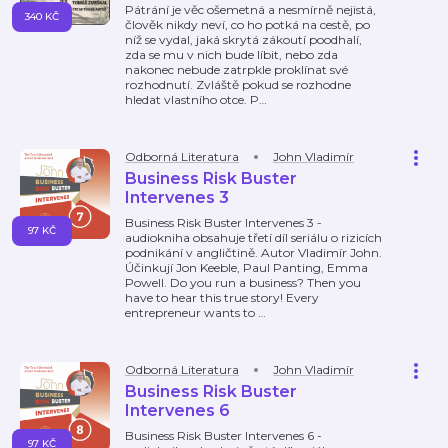
Pátrání je věc ošemetná a nesmírně nejistá,
340 KČ
člověk nikdy neví, co ho potká na cestě, po
níž se vydal, jaká skrytá zákoutí poodhalí,
zda se mu v nich bude líbit, nebo zda
nakonec nebude zatrpkle proklínat své
rozhodnutí. Zvláště pokud se rozhodne
hledat vlastního otce. P
…
Odborná Literatura
John Vladimír
Business Risk Buster
Intervenes 3
Business Risk Buster Intervenes 3 -
97 KČ
audiokniha obsahuje třetí díl seriálu o rizicích
podnikání v angličtině. Autor Vladimír John.
Účinkují Jon Keeble, Paul Panting, Emma
Powell. Do you run a business? Then you
have to hear this true story! Every
entrepreneur wants to
…
Odborná Literatura
John Vladimír
Business Risk Buster
Intervenes 6
Business Risk Buster Intervenes 6 -
97 KČ