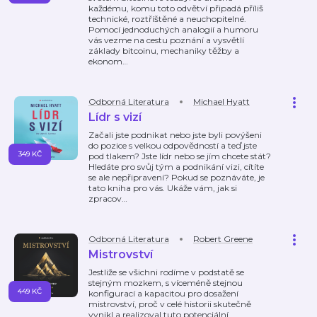
každému, komu toto odvětví připadá příliš
technické, roztříštěné a neuchopitelné.
Pomocí jednoduchých analogií a humoru
vás vezme na cestu poznání a vysvětlí
základy bitcoinu, mechaniky těžby a
ekonom
…
Odborná Literatura
Michael Hyatt
Lídr s vizí
Začali jste podnikat nebo jste byli povýšeni
do pozice s velkou odpovědností a teď jste
349 KČ
pod tlakem? Jste lídr nebo se jím chcete stát?
Hledáte pro svůj tým a podnikání vizi, cítíte
se ale nepřipravení? Pokud se poznáváte, je
tato kniha pro vás. Ukáže vám, jak si
zpracov
…
Odborná Literatura
Robert Greene
Mistrovství
Jestliže se všichni rodíme v podstatě se
stejným mozkem, s víceméně stejnou
449 KČ
konfigurací a kapacitou pro dosažení
mistrovství, proč v celé historii skutečně
vynikl a realizoval tuto potenciální