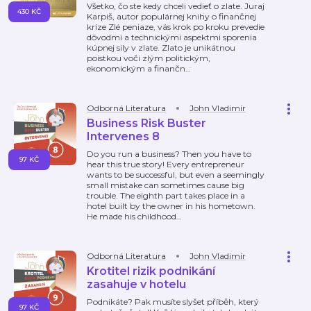
Všetko, čo ste kedy chceli vedieť o zlate. Juraj
430 KČ
Karpiš, autor populárnej knihy o finančnej
kríze Zlé peniaze, vás krok po kroku prevedie
dôvodmi a technickými aspektmi sporenia
kúpnej sily v zlate. Zlato je unikátnou
poistkou voči zlým politickým,
ekonomickým a finančn
…
Odborná Literatura
John Vladimír
Business Risk Buster
Intervenes 8
Do you run a business? Then you have to
97 KČ
hear this true story! Every entrepreneur
wants to be successful, but even a seemingly
small mistake can sometimes cause big
trouble. The eighth part takes place in a
hotel built by the owner in his hometown.
He made his childhood
…
Odborná Literatura
John Vladimír
Krotitel rizik podnikání
zasahuje v hotelu
Podnikáte? Pak musíte slyšet příběh, který
97 KČ