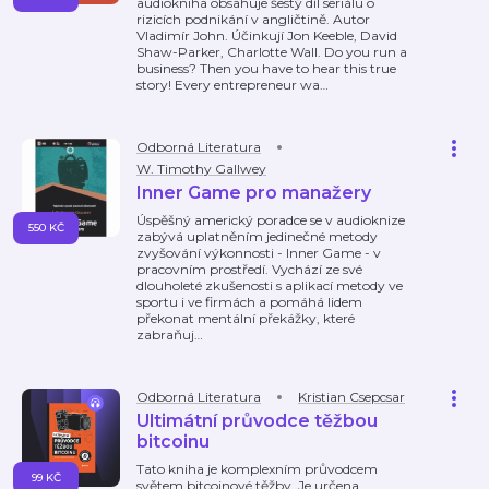
audiokniha obsahuje šestý díl seriálu o
rizicích podnikání v angličtině. Autor
Vladimír John. Účinkují Jon Keeble, David
Shaw-Parker, Charlotte Wall. Do you run a
business? Then you have to hear this true
story! Every entrepreneur wa
…
Odborná Literatura
W. Timothy Gallwey
Inner Game pro manažery
Úspěšný americký poradce se v audioknize
550 KČ
zabývá uplatněním jedinečné metody
zvyšování výkonnosti - Inner Game - v
pracovním prostředí. Vychází ze své
dlouholeté zkušenosti s aplikací metody ve
sportu i ve firmách a pomáhá lidem
překonat mentální překážky, které
zabraňuj
…
Odborná Literatura
Kristian Csepcsar
Ultimátní průvodce těžbou
bitcoinu
Tato kniha je komplexním průvodcem
99 KČ
světem bitcoinové těžby. Je určena