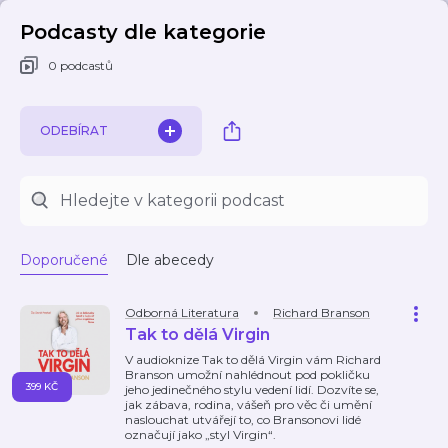
Podcasty dle kategorie
0 podcastů
ODEBÍRAT
Doporučené
Dle abecedy
Odborná Literatura
Richard Branson
Tak to dělá Virgin
V audioknize Tak to dělá Virgin vám Richard
Branson umožní nahlédnout pod pokličku
399 KČ
jeho jedinečného stylu vedení lidí. Dozvíte se,
jak zábava, rodina, vášeň pro věc či umění
naslouchat utvářejí to, co Bransonovi lidé
označují jako „styl Virgin“.