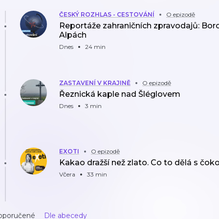
ČESKÝ ROZHLAS - CESTOVÁNÍ
O epizodě
Reportáže zahraničních zpravodajů: Borov
Alpách
Dnes
24 min
ZASTAVENÍ V KRAJINĚ
O epizodě
Řeznická kaple nad Šléglovem
Dnes
3 min
EXOTI
O epizodě
Kakao dražší než zlato. Co to dělá s čok
Včera
33 min
oporučené
Dle abecedy