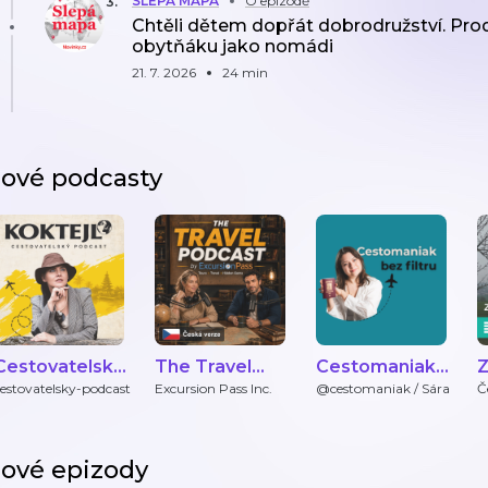
SLEPÁ MAPA
O epizodě
3
.
Chtěli dětem dopřát dobrodružství. Proda
obytňáku jako nomádi
21. 7. 2026
24 min
ové podcasty
Cestovatelský
The Travel
Cestomaniak
Z
podcast
Podcast by
bez filtru
k
estovatelsky-podcast
Excursion Pass Inc.
@cestomaniak / Sára
Č
ExcursionPass
- Čeština
ové epizody