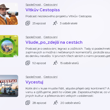
Společnost
,
Cestování
Vítkův Cestopiss
Podcast neziskového projektu Vítkův Cestopiss
25 epizod
3 odběratelé
Společnost
,
Cestování
Všude_po_zdejší na cestách
Podcast je o cestování, legraci a zážitcích. Tady si poslechn
zajímavých a možná i nečekaných komentářů, protože součás
do deníku nevešlo. V prvních třech sériích s námi procestuje
92 epizod
15 odběratelů
Společnost
,
Cestování
Vycestuj
Kolik dní v kuse musíte řídit, abyste přejeli celý kontinent
vanu a zjišťujeme, jestli to vůbec jde. Zaposlouchejte se, co
jiných kultur a překonávání velkých vzdáleností.
28 epizod
20 odběratelů