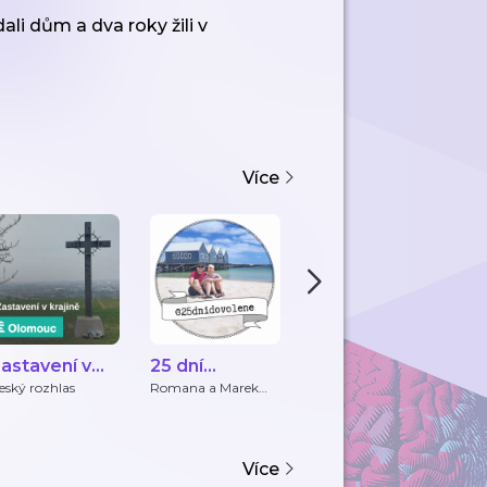
li dům a dva roky žili v
Více
astavení v
25 dní
Vinylové na
A
rajině
dovolené
tripu -
p
eský rozhlas
Romana a Marek
Josef Formánek
Ad
Musilovi
cestovatelský
podcast o
autentických
Více
zkušenostech