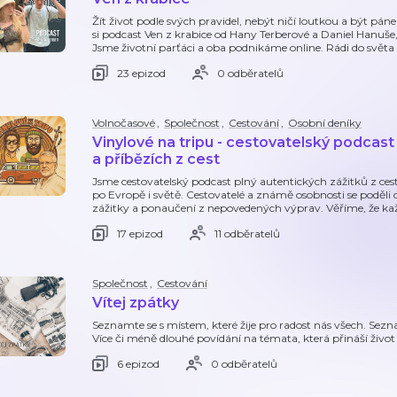
Žít život podle svých pravidel, nebýt ničí loutkou a být pá
si podcast Ven z krabice od Hany Terberové a Daniel Hanuše
Jsme životní parťáci a oba podnikáme online. Rádi do světa
23 epizod
0 odběratelů
Volnočasové
,
Společnost
,
Cestování
,
Osobní deníky
Vinylové na tripu - cestovatelský podcas
a příbězích z cest
Jsme cestovatelský podcast plný autentických zážitků z cest
po Evropě i světě. Cestovatelé a známě osobnosti se poděli o 
zážitky a ponaučení z nepovedených výprav. Věříme, že ka
17 epizod
11 odběratelů
Společnost
,
Cestování
Vítej zpátky
Seznamte se s místem, které žije pro radost nás všech. Sez
Více či méně dlouhé povídání na témata, která přináší živo
6 epizod
0 odběratelů