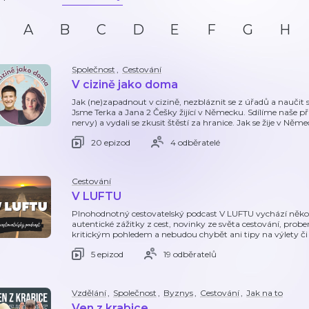
A
B
C
D
E
F
G
H
Společnost
,
Cestování
V cizině jako doma
Jak (ne)zapadnout v cizině, nezbláznit se z úřadů a naučit s
Jsme Terka a Jana 2 Češky žijící v Německu. Sdílíme naše pří
nervy) a vydali se zkusit štěstí za hranice. Jak se žije v Něm
20 epizod
4 odběratelé
Cestování
V LUFTU
Plnohodnotný cestovatelský podcast V LUFTU vychází několi
autentické zážitky z cest, novinky ze světa cestování, probe
kritickým pohledem a nebudou chybět ani tipy na výlety 
5 epizod
19 odběratelů
Vzdělání
,
Společnost
,
Byznys
,
Cestování
,
Jak na to
Ven z krabice