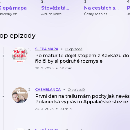
.
2.
3.
4
Slepá mapa
Stověžatá
Na cestách s
P
vypráví
Petrem
ú
Novinky.cz
Altum voice
Český rozhlas
J
Voldánem
v
op epizody
SLEPÁ MAPA
O epizodě
1
.
Po maturitě dojel stopem z Kavkazu do 
řidiči by si podruhé rozmyslel
28. 7. 2026
58 min
CASABLANCA
O epizodě
2
.
První den na trailu mám pocity jak nevě
Polanecká vypráví o Appalačské stezce
24. 3. 2025
41 min