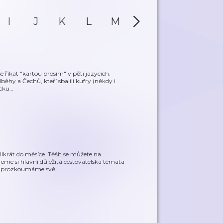
I
J
K
L
M
N
O
P
e říkat "kartou prosím" v pěti jazycích.
běhy a Čechů, kteří sbalili kufry (někdy i
ecku
…
krát do měsíce. Těšit se můžete na
reme si hlavní důležitá cestovatelská témata
či prozkoumáme svě
…