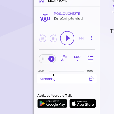
MŮJ PROFIL
1
POSLOUCHEJTE
Dnešní přehled
T
1.00
×
00:00
00:00
Komentuj
Aplikace Youradio Talk