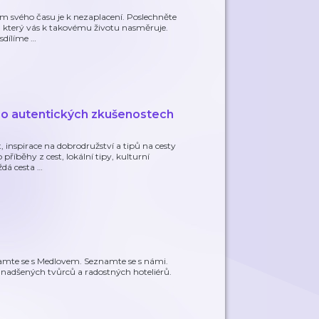
nem svého času je k nezaplacení. Poslechněte
, který vás k takovému životu nasměruje.
 sdílíme
…
t o autentických zkušenostech
, inspirace na dobrodružství a tipů na cesty
příběhy z cest, lokální tipy, kulturní
ždá cesta
…
namte se s Medlovem. Seznamte se s námi.
t nadšených tvůrců a radostných hoteliérů.