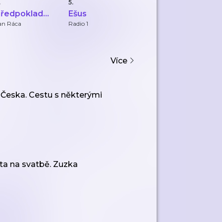
.
5.
6.
7.
ředpoklad
Ešus
Záhady a
Č
spěchu - život
tajemství
C
an Ráca
Radio 1
Český rozhlas
Če
 zahraničí
Zlínského kraje
Více
Česka. Cestu s některými
sta na svatbě. Zuzka