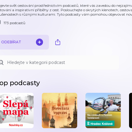
jevte svět cestování prostřednictvím podcastů, které vás zavedou do nejzajímav
stování a inspirativní příběhy z cest. Poslouchejte o skrytých klenotech, cesto
ušenostech s různými kulturami. Tyto podcasty vám pomohou objevovat nové m
173 podcastů
ODEBÍRAT
op podcasty