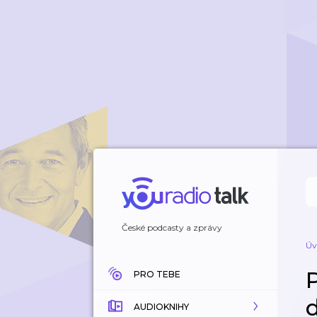
České podcasty a zprávy
Úv
PRO TEBE
AUDIOKNIHY