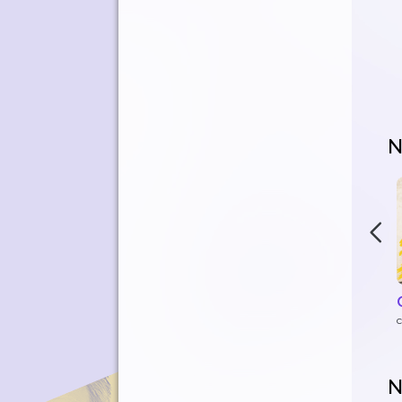
N
c
N