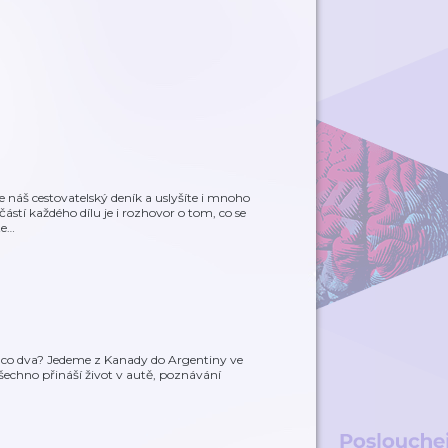
ete náš cestovatelský deník a uslyšíte i mnoho
tí každého dílu je i rozhovor o tom, co se
te
…
? A co dva? Jedeme z Kanady do Argentiny ve
 všechno přináší život v autě, poznávání