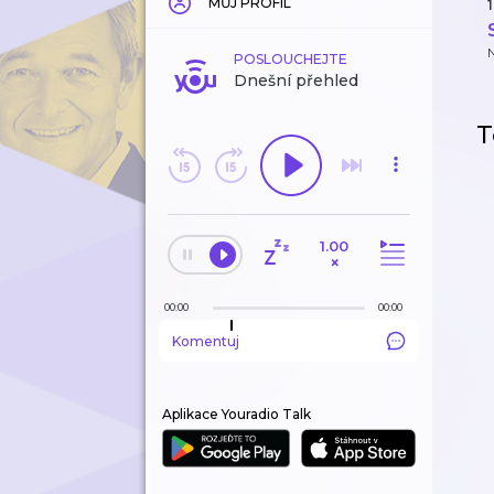
MŮJ PROFIL
1
POSLOUCHEJTE
Dnešní přehled
T
1.00
×
00:00
00:00
Komentuj
Aplikace Youradio Talk