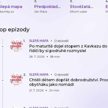
.
2.
3.
4
Slepá mapa
Předpoklad
Stověžatá
E
úspěchu - život
vypráví
Novinky.cz
Jan Ráca
Altum voice
R
v zahraničí
op epizody
SLEPÁ MAPA
O epizodě
1
.
Po maturitě dojel stopem z Kavkazu do 
řidiči by si podruhé rozmyslel
28. 7. 2026
58 min
SLEPÁ MAPA
O epizodě
2
.
Chtěli dětem dopřát dobrodružství. Proda
obytňáku jako nomádi
21. 7. 2026
24 min