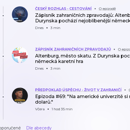
ČESKÝ ROZHLAS - CESTOVÁNÍ
O epizodě
Zápisník zahraničních zpravodajů: Alten
Durynska pochází nejoblíbenější německ
Dnes
3 min
ZÁPISNÍK ZAHRANIČNÍCH ZPRAVODAJŮ
O epiz
Altenburg, město skatu. Z Durynska poch
německá karetní hra
Dnes
3 min
PŘEDPOKLAD ÚSPĚCHU - ŽIVOT V ZAHRANIČÍ
Epizoda #69: "Na americké univerzitě si
dolarů."
Včera
1 hod 35 min
oporučené
Dle abecedy