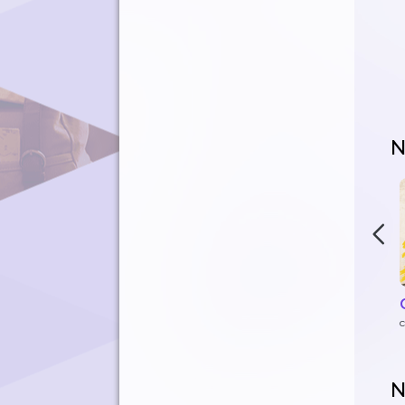
N
c
N