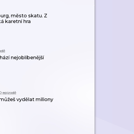
a příbězích z
cest
burg, město skatu. Z
á karetní hra
odě
ází nejoblíbenější
O epizodě
 můžeš vydělat miliony