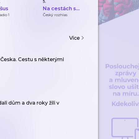
.
5.
6.
7.
šus
Na cestách s
Letecký
Z
Petrem
Podcast
t
adio 1
Český rozhlas
fly Rosta
Če
Voldánem
Z
Více
Česka. Cestu s některými
li dům a dva roky žili v