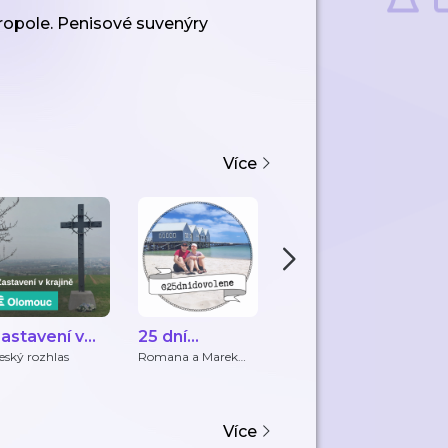
ropole. Penisové suvenýry
Více
astavení v
25 dní
Vinylové na
A
rajině
dovolené
tripu -
p
eský rozhlas
Romana a Marek
Josef Formánek
Ad
Musilovi
cestovatelský
podcast o
autentických
Více
zkušenostech