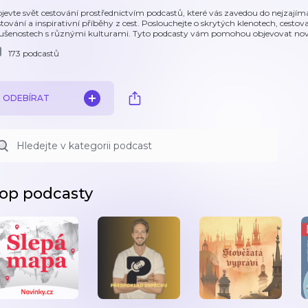
jevte svět cestování prostřednictvím podcastů, které vás zavedou do nejzajímav
stování a inspirativní příběhy z cest. Poslouchejte o skrytých klenotech, cesto
ušenostech s různými kulturami. Tyto podcasty vám pomohou objevovat nové m
173 podcastů
ODEBÍRAT
op podcasty