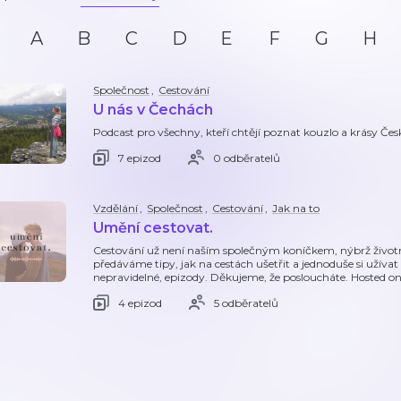
A
B
C
D
E
F
G
H
Společnost
,
Cestování
U nás v Čechách
Podcast pro všechny, kteří chtějí poznat kouzlo a krásy Čes
7 epizod
0 odběratelů
Vzdělání
,
Společnost
,
Cestování
,
Jak na to
Umění cestovat.
Cestování už není naším společným koníčkem, nýbrž životn
předáváme tipy, jak na cestách ušetřit a jednoduše si užív
nepravidelné, epizody. Děkujeme, že posloucháte. Hosted on
4 epizod
5 odběratelů