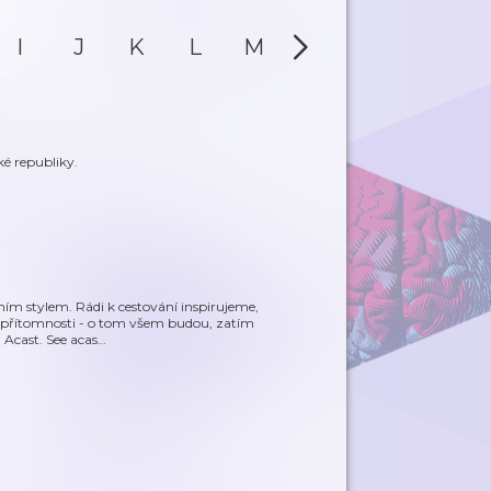
I
J
K
L
M
N
O
P
ké republiky.
ím stylem. Rádi k cestování inspirujeme,
at přítomnosti - o tom všem budou, zatím
 Acast. See acas
…