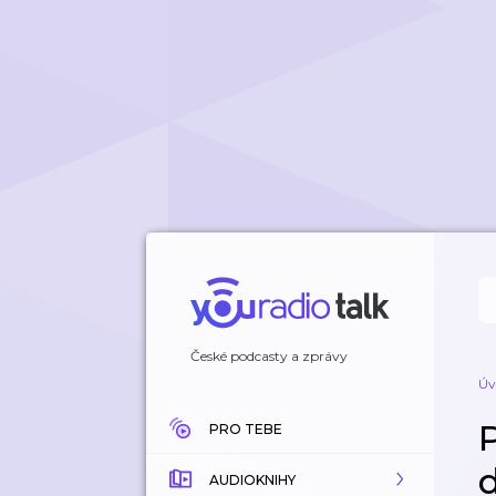
České podcasty a zprávy
Úv
PRO TEBE
AUDIOKNIHY