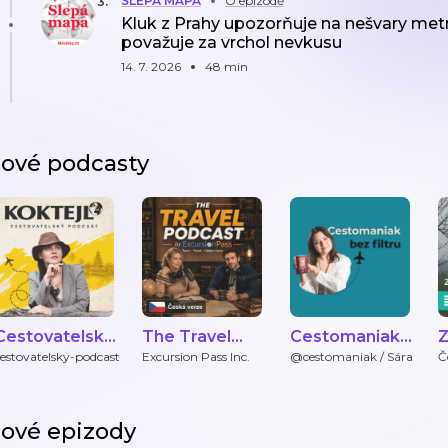
SLEPÁ MAPA
O epizodě
3
.
Kluk z Prahy upozorňuje na nešvary met
považuje za vrchol nevkusu
14. 7. 2026
48 min
ové podcasty
Cestovatelský
The Travel
Cestomaniak
Z
podcast
Podcast by
bez filtru
k
estovatelsky-podcast
Excursion Pass Inc.
@cestomaniak / Sára
Č
ExcursionPass
- Čeština
ové epizody