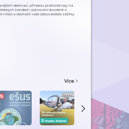
ějších destinací, přinesou praktické tipy na
vatelských trendech, plánování dovolené a
ísto a obohatit vaše cestovatelské zážitky.
Více