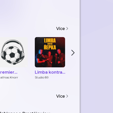
Více
remier
Limba kontra
JUNIORCAST
P
eague z
Řepka
athias Knorr
Studio 89
JUNIOR CHOMUTOV
Po
ednoho úhlu
ohledu
Více