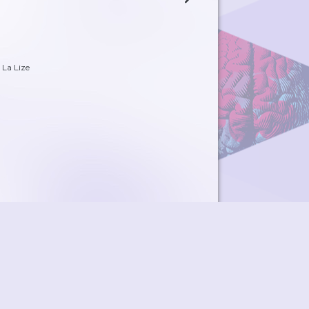
 La Lize
ky
Přidat podcast