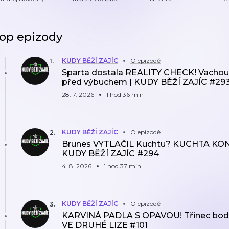
P
P
op epizody
KUDY BĚŽÍ ZAJÍC
O epizodě
1
.
Sparta dostala REALITY CHECK! Vachou
před výbuchem | KUDY BĚŽÍ ZAJÍC #29
28. 7. 2026
1 hod 36 min
KUDY BĚŽÍ ZAJÍC
O epizodě
2
.
Brunes VYTLAČIL Kuchtu? KUCHTA KONČÍ
KUDY BĚŽÍ ZAJÍC #294
4. 8. 2026
1 hod 37 min
KUDY BĚŽÍ ZAJÍC
O epizodě
3
.
KARVINÁ PADLA S OPAVOU! Třinec bodov
VE DRUHÉ LIZE #101