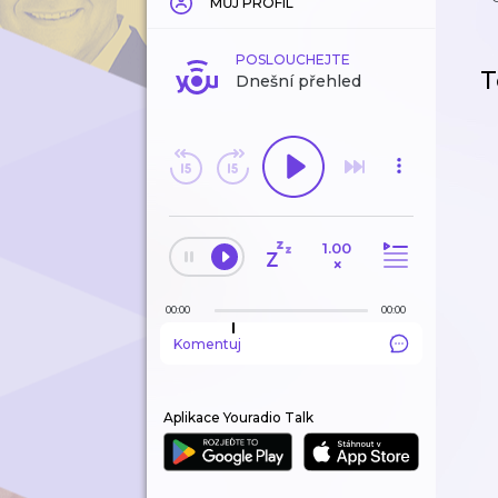
MŮJ PROFIL
POSLOUCHEJTE
T
Dnešní přehled
1.00
×
00:00
00:00
Komentuj
Aplikace Youradio Talk