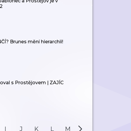
Jablonec a Prostějov je v
2
? Brunes mění hierarchii!
al s Prostějovem | ZAJÍC
I
J
K
L
M
N
O
P