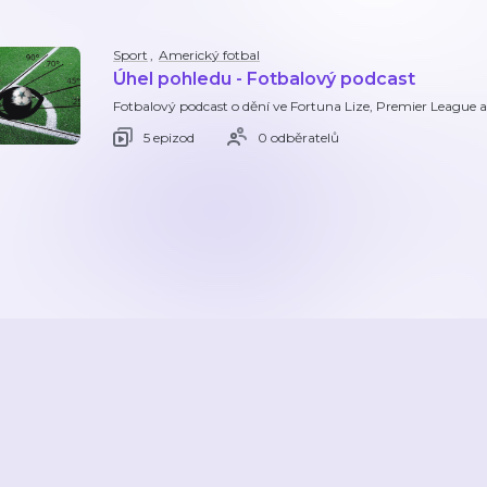
Sport
,
Americký fotbal
Úhel pohledu - Fotbalový podcast
Fotbalový podcast o dění ve Fortuna Lize, Premier League a
5 epizod
0 odběratelů
2026
Active Radio a.s.
Reklama
O aplikaci
Youradio Music
Podmín
áte již účet? Přihlaste se.