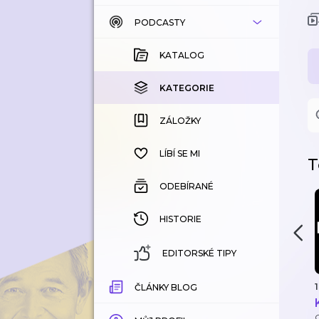
PODCASTY
KATALOG
KOUPENÉ
KATALOG
KATEGORIE
KATEGORIE
ZÁLOŽKY
ZÁLOŽKY
HISTORIE
LÍBÍ SE MI
T
ODEBÍRANÉ
HISTORIE
EDITORSKÉ TIPY
1
ČLÁNKY BLOG