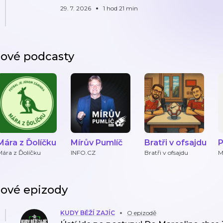
29. 7. 2026
1 hod 21 min
ové podcasty
Mára z Ďolíčku
Mírův Pumlíč
Bratři v ofsajdu
P
L
Mára z Ďolíčku
INFO.CZ
Bratři v ofsajdu
M
j
p
ové epizody
KUDY BĚŽÍ ZAJÍC
O epizodě