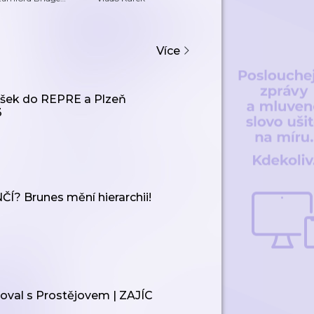
odcast
odcast
Více
šek do REPRE a Plzeň
3
? Brunes mění hierarchii!
al s Prostějovem | ZAJÍC