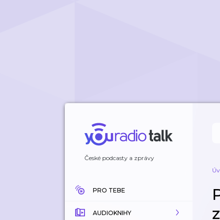
České podcasty a zprávy
Úv
PRO TEBE
AUDIOKNIHY