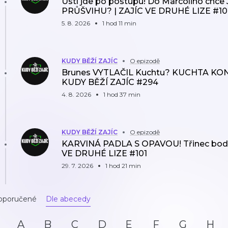
Ústí jde po postupu! Do Marcolino chce 
PRŮŠVIHU? | ZAJÍC VE DRUHÉ LIZE #10
5. 8. 2026
1 hod 11 min
KUDY BĚŽÍ ZAJÍC
O epizodě
Brunes VYTLAČIL Kuchtu? KUCHTA KONČÍ
KUDY BĚŽÍ ZAJÍC #294
4. 8. 2026
1 hod 37 min
KUDY BĚŽÍ ZAJÍC
O epizodě
KARVINÁ PADLA S OPAVOU! Třinec bodov
VE DRUHÉ LIZE #101
29. 7. 2026
1 hod 21 min
oporučené
Dle abecedy
A
B
C
D
E
F
G
H