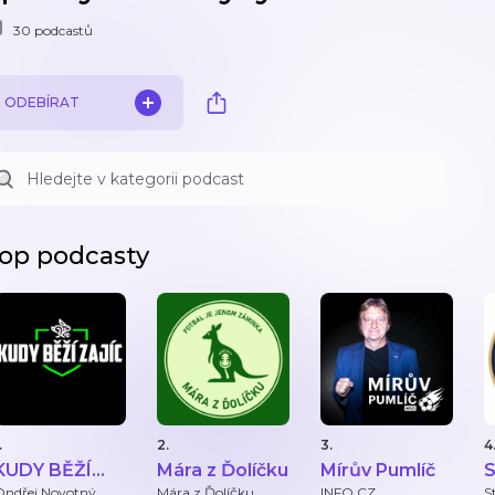
30 podcastů
ODEBÍRAT
op podcasty
.
2.
3.
4
KUDY BĚŽÍ
Mára z Ďolíčku
Mírův Pumlíč
S
ZAJÍC
B
Ondřej Novotný
Mára z Ďolíčku
INFO.CZ
S