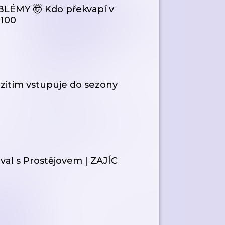
LÉMY 🤯 Kdo překvapí v
#100
ezitím vstupuje do sezony
l s Prostějovem | ZAJÍC