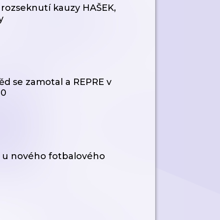
 rozseknutí kauzy HAŠEK,
y
ěd se zamotal a REPRE v
90
te u nového fotbalového