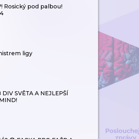
?! Rosický pod palbou!
84
istrem ligy
8 DIV SVĚTA A NEJLEPŠÍ
MIND!