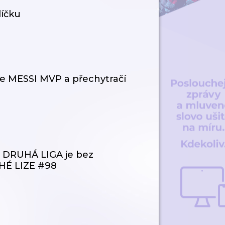
líčku
je MESSI MVP a přechytračí
DRUHÁ LIGA je bez
UHÉ LIZE #98