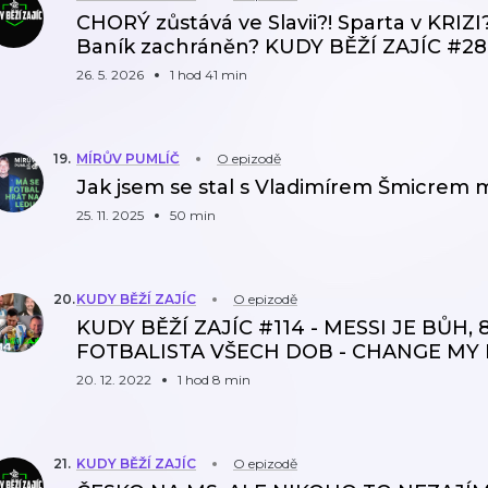
CHORÝ zůstává ve Slavii?! Sparta v KRIZI
Baník zachráněn? KUDY BĚŽÍ ZAJÍC #2
26. 5. 2026
1 hod 41 min
19
.
MÍRŮV PUMLÍČ
O epizodě
Jak jsem se stal s Vladimírem Šmicrem m
25. 11. 2025
50 min
20
.
KUDY BĚŽÍ ZAJÍC
O epizodě
KUDY BĚŽÍ ZAJÍC #114 - MESSI JE BŮH, 
FOTBALISTA VŠECH DOB - CHANGE MY 
20. 12. 2022
1 hod 8 min
21
.
KUDY BĚŽÍ ZAJÍC
O epizodě