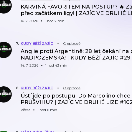
KARVINÁ FAVORITEM NA POSTUP? 🔥 Zaj
před začátkem ligy! | ZAJÍC VE DRUHÉ L
16. 7. 2026
1 hod 7 min
7
.
KUDY BĚŽÍ ZAJÍC
O epizodě
Anglie proti Argentině: 28 let čekání na 
NADPOZEMSKÁ! | KUDY BĚŽÍ ZAJÍC #29
14. 7. 2026
1 hod 43 min
8
.
KUDY BĚŽÍ ZAJÍC
O epizodě
Ústí jde po postupu! Do Marcolino chce 
PRŮŠVIHU? | ZAJÍC VE DRUHÉ LIZE #10
Včera
1 hod 11 min