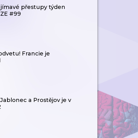
ímavé přestupy týden
IZE #99
odvetu! Francie je
1
Jablonec a Prostějov je v
2