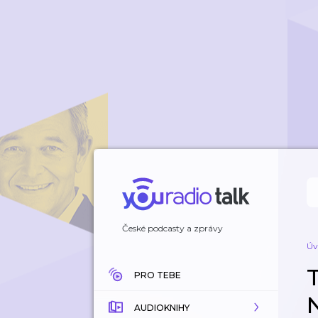
České podcasty a zprávy
Úv
PRO TEBE
AUDIOKNIHY