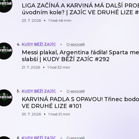
LIGA ZAČÍNÁ A KARVINÁ MÁ DALŠÍ PROB
úvodním kole? | ZAJÍC VE DRUHÉ LIZE 
23. 7. 2026
1 hod 46 min
4
.
KUDY BĚŽÍ ZAJÍC
O epizodě
Messi plakal, Argentina řádila! Sparta m
slabší | KUDY BĚŽÍ ZAJÍC #292
21. 7. 2026
1 hod 32 min
5
.
KUDY BĚŽÍ ZAJÍC
O epizodě
KARVINÁ PADLA S OPAVOU! Třinec bodova
VE DRUHÉ LIZE #101
29. 7. 2026
1 hod 21 min
6
.
KUDY BĚŽÍ ZAJÍC
O epizodě