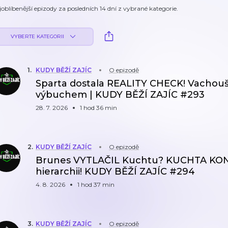
joblíbenější epizody za posledních 14 dní z vybrané kategorie.
VYBERTE KATEGORII
1
.
KUDY BĚŽÍ ZAJÍC
O epizodě
Sparta dostala REALITY CHECK! Vachouš
výbuchem | KUDY BĚŽÍ ZAJÍC #293
28. 7. 2026
1 hod 36 min
2
.
KUDY BĚŽÍ ZAJÍC
O epizodě
Brunes VYTLAČIL Kuchtu? KUCHTA KON
hierarchii! KUDY BĚŽÍ ZAJÍC #294
4. 8. 2026
1 hod 37 min
3
.
KUDY BĚŽÍ ZAJÍC
O epizodě