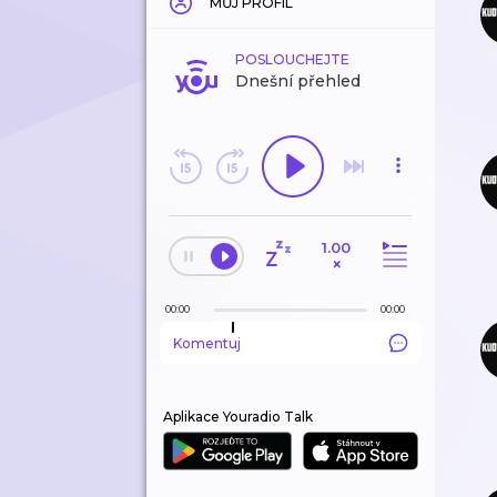
MŮJ PROFIL
POSLOUCHEJTE
Dnešní přehled
1.00
×
00:00
00:00
Komentuj
Aplikace Youradio Talk