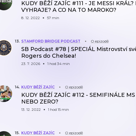
KUDY BĚŽÍ ZAJÍC #111 - JE MESSI KRÁL
VYHRAJE? A CO NA TO MAROKO?
8. 12. 2022
57 min
13
.
STAMFORD BRIDGE PODCAST
O epizodě
SB Podcast #78 | SPECIÁL Mistrovství sv
Rogers do Chelsea!
23. 7. 2026
1 hod 34 min
14
.
KUDY BĚŽÍ ZAJÍC
O epizodě
KUDY BĚŽÍ ZAJÍC #112 - SEMIFINÁLE M
NEBO ZERO?
13. 12. 2022
1 hod 15 min
15
.
KUDY BĚŽÍ ZAJÍC
O epizodě