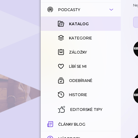
Ne
PODCASTY
KATALOG
KOUPENÉ
KATALOG
KATEGORIE
KATEGORIE
ZÁLOŽKY
ZÁLOŽKY
HISTORIE
LÍBÍ SE MI
ODEBÍRANÉ
HISTORIE
EDITORSKÉ TIPY
ČLÁNKY BLOG