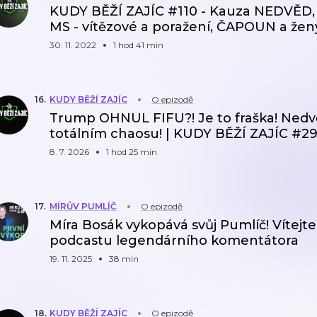
KUDY BĚŽÍ ZAJÍC #110 - Kauza NEDVĚD,
MS - vítězové a poražení, ČAPOUN a žen
30. 11. 2022
1 hod 41 min
16
.
KUDY BĚŽÍ ZAJÍC
O epizodě
Trump OHNUL FIFU?! Je to fraška! Nedv
totálním chaosu! | KUDY BĚŽÍ ZAJÍC #2
8. 7. 2026
1 hod 25 min
17
.
MÍRŮV PUMLÍČ
O epizodě
Míra Bosák vykopává svůj Pumlíč! Vítej
podcastu legendárního komentátora
19. 11. 2025
38 min
18
.
KUDY BĚŽÍ ZAJÍC
O epizodě