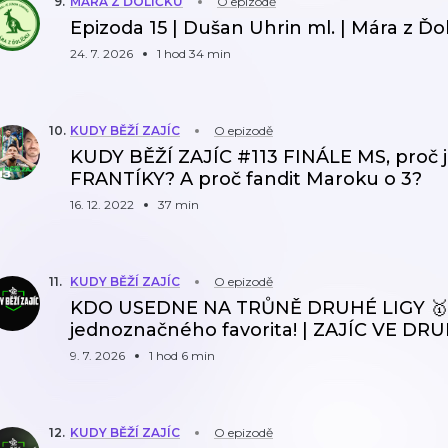
9
.
MÁRA Z ĎOLÍČKU
O epizodě
Epizoda 15 | Dušan Uhrin ml. | Mára z Ďo
24. 7. 2026
1 hod 34 min
10
.
KUDY BĚŽÍ ZAJÍC
O epizodě
KUDY BĚŽÍ ZAJÍC #113 FINÁLE MS, proč 
FRANTÍKY? A proč fandit Maroku o 3?
16. 12. 2022
37 min
11
.
KUDY BĚŽÍ ZAJÍC
O epizodě
KDO USEDNE NA TRŮNĚ DRUHÉ LIGY 🥇 
jednoznačného favorita! | ZAJÍC VE DR
9. 7. 2026
1 hod 6 min
12
.
KUDY BĚŽÍ ZAJÍC
O epizodě