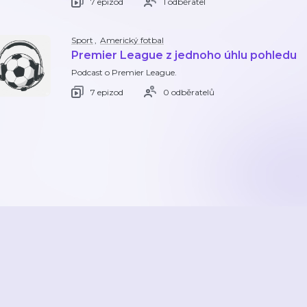
7 epizod
1 odběratel
Sport
,
Americký fotbal
Premier League z jednoho úhlu pohledu
Podcast o Premier League.
7 epizod
0 odběratelů
2026
Active Radio a.s.
Reklama
O aplikaci
Youradio Music
Podmín
áte již účet? Přihlaste se.