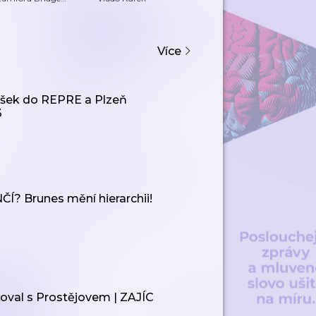
odcast
odcast
Více
šek do REPRE a Plzeň
3
? Brunes mění hierarchii!
al s Prostějovem | ZAJÍC