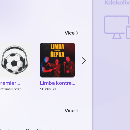
Více
remier
Limba kontra
JUNIORCAST
P
eague z
Řepka
athias Knorr
Studio 89
JUNIOR CHOMUTOV
Po
ednoho úhlu
ohledu
Více