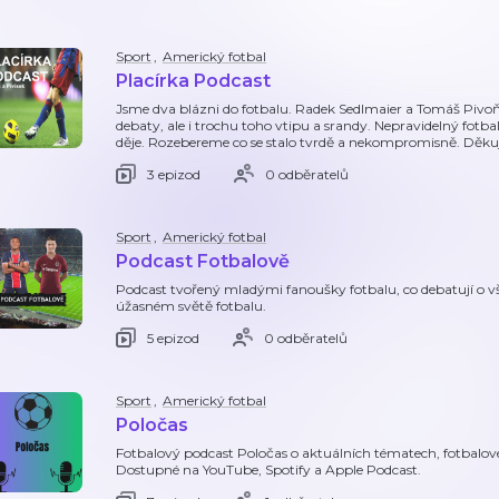
Sport
,
Americký fotbal
Placírka Podcast
Jsme dva blázni do fotbalu. Radek Sedlmaier a Tomáš Pivo
debaty, ale i trochu toho vtipu a srandy. Nepravidelný fotba
děje. Rozebereme co se stalo tvrdě a nekompromisně. Děku
3 epizod
0 odběratelů
Sport
,
Americký fotbal
Podcast Fotbalově
Podcast tvořený mladými fanoušky fotbalu, co debatují
úžasném světě fotbalu.
5 epizod
0 odběratelů
Sport
,
Americký fotbal
Poločas
Fotbalový podcast Poločas o aktuálních tématech, fotbalové 
Dostupné na YouTube, Spotify a Apple Podcast.