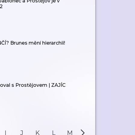
Jablonec a Prostějov je v
2
? Brunes mění hierarchii!
al s Prostějovem | ZAJÍC
I
J
K
L
M
N
O
P