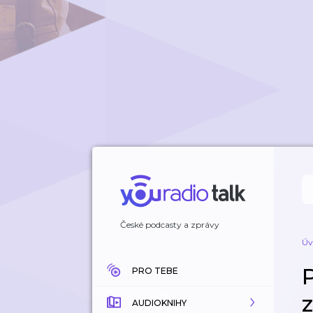
České podcasty a zprávy
Úv
PRO TEBE
AUDIOKNIHY