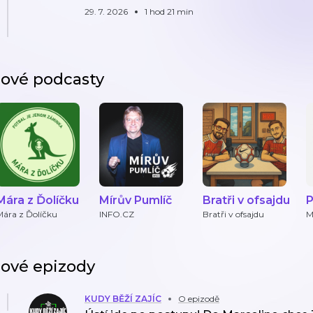
29. 7. 2026
1 hod 21 min
ové podcasty
Mára z Ďolíčku
Mírův Pumlíč
Bratři v ofsajdu
P
L
Mára z Ďolíčku
INFO.CZ
Bratři v ofsajdu
M
j
p
ové epizody
KUDY BĚŽÍ ZAJÍC
O epizodě