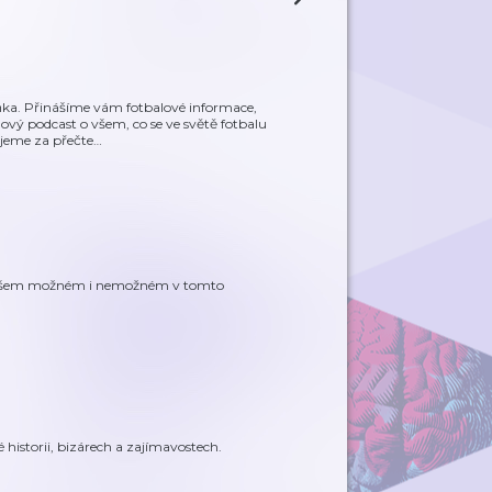
ňka. Přinášíme vám fotbalové informace,
lový podcast o všem, co se ve světě fotbalu
jeme za přečte
…
 o všem možném i nemožném v tomto
historii, bizárech a zajímavostech.