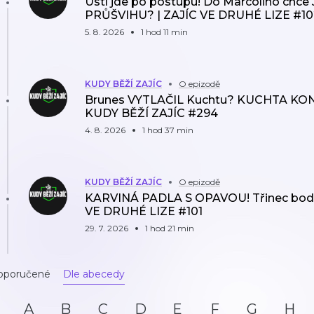
Ústí jde po postupu! Do Marcolino chce 
PRŮŠVIHU? | ZAJÍC VE DRUHÉ LIZE #10
5. 8. 2026
1 hod 11 min
KUDY BĚŽÍ ZAJÍC
O epizodě
Brunes VYTLAČIL Kuchtu? KUCHTA KONČÍ
KUDY BĚŽÍ ZAJÍC #294
4. 8. 2026
1 hod 37 min
KUDY BĚŽÍ ZAJÍC
O epizodě
KARVINÁ PADLA S OPAVOU! Třinec bodov
VE DRUHÉ LIZE #101
29. 7. 2026
1 hod 21 min
oporučené
Dle abecedy
A
B
C
D
E
F
G
H