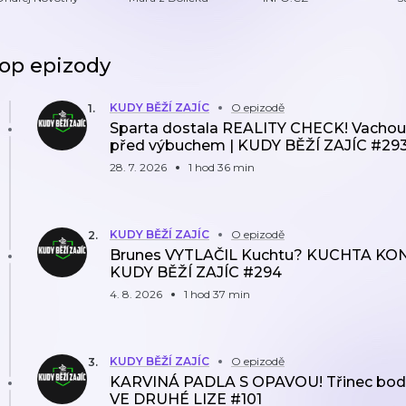
P
P
op epizody
KUDY BĚŽÍ ZAJÍC
O epizodě
1
.
Sparta dostala REALITY CHECK! Vachou
před výbuchem | KUDY BĚŽÍ ZAJÍC #29
28. 7. 2026
1 hod 36 min
KUDY BĚŽÍ ZAJÍC
O epizodě
2
.
Brunes VYTLAČIL Kuchtu? KUCHTA KONČÍ
KUDY BĚŽÍ ZAJÍC #294
4. 8. 2026
1 hod 37 min
KUDY BĚŽÍ ZAJÍC
O epizodě
3
.
KARVINÁ PADLA S OPAVOU! Třinec bodov
VE DRUHÉ LIZE #101