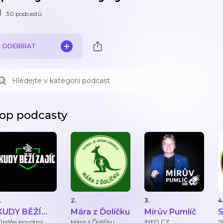
30 podcastů
ODEBÍRAT
op podcasty
.
2.
3.
4
KUDY BĚŽÍ
Mára z Ďolíčku
Mírův Pumlíč
S
ZAJÍC
B
Ondřej Novotný
Mára z Ďolíčku
INFO.CZ
S