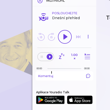
MŮJ PROFIL
POSLOUCHEJTE
T
Dnešní přehled
1.00
×
00:00
00:00
Komentuj
Aplikace Youradio Talk