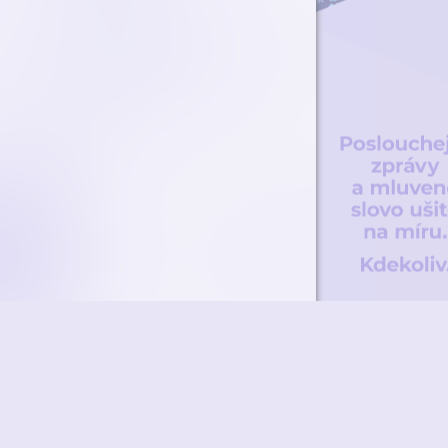
ky
Přidat podcast