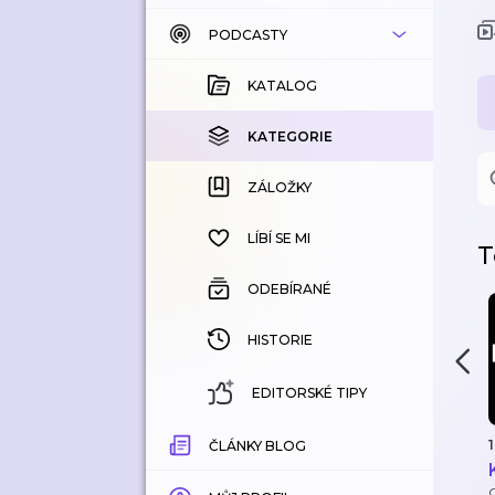
PODCASTY
KATALOG
KOUPENÉ
KATALOG
KATEGORIE
KATEGORIE
ZÁLOŽKY
ZÁLOŽKY
HISTORIE
LÍBÍ SE MI
T
ODEBÍRANÉ
HISTORIE
EDITORSKÉ TIPY
1
ČLÁNKY BLOG