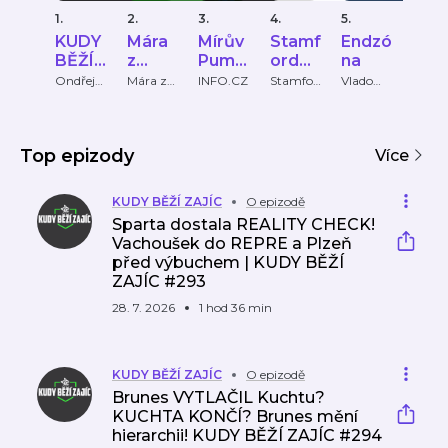
1.
2.
3.
4.
5.
6.
KUDY
Mára
Mírův
Stamf
Endzó
Na
BĚŽÍ
z
Pumlí
ord
na
hřišt
ZAJÍC
Ďolíčk
č
Bridg
Ondřej
Mára z
INFO.CZ
Stamfor
Vlado
TV No
Novotný
Ďolíčku
d Bridge
Kurek
u
e
Podcast
Podc
ast
Top epizody
Více
KUDY BĚŽÍ ZAJÍC
O epizodě
Sparta dostala REALITY CHECK!
Vachoušek do REPRE a Plzeň
před výbuchem | KUDY BĚŽÍ
ZAJÍC #293
28. 7. 2026
1 hod 36 min
KUDY BĚŽÍ ZAJÍC
O epizodě
Brunes VYTLAČIL Kuchtu?
KUCHTA KONČÍ? Brunes mění
hierarchii! KUDY BĚŽÍ ZAJÍC #294