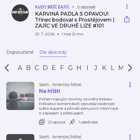
KUDY BĚŽÍ ZAJÍC
O epizodě
KARVINÁ PADLA S OPAVOU!
Třinec bodoval s Prostějovem |
ZAJÍC VE DRUHÉ LIZE #101
29. 7. 2026
1 hod 21 min
Doporučené
Dle abecedy
A
B
C
D
E
F
G
H
I
J
K
L
M
N
Sport
,
Americký fotbal
Na hřišti
Pořad mapující novinky ze světa fotbalu.
Fotbaloví komentátoři zpovídají osobnosti
světa kopané a přináší exkluzivní informace
o zápasech a přestupech.
22 epizod
1 odběratel
Sport
,
Americký fotbal