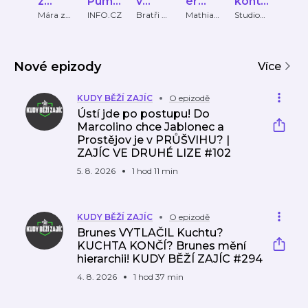
z
Pumlí
v
er
kontr
OR
Ďolíčk
č
ofsaj
Leag
a
ST
Mára z
INFO.CZ
Bratři v
Mathias
Studio
JUNI
Ďolíčku
ofsajdu
Knorr
89
CHO
u
du
ue z
Řepk
TOV
jedno
a
ho
Nové epizody
úhlu
Více
pohle
du
KUDY BĚŽÍ ZAJÍC
O epizodě
Ústí jde po postupu! Do
Marcolino chce Jablonec a
Prostějov je v PRŮŠVIHU? |
ZAJÍC VE DRUHÉ LIZE #102
5. 8. 2026
1 hod 11 min
KUDY BĚŽÍ ZAJÍC
O epizodě
Brunes VYTLAČIL Kuchtu?
KUCHTA KONČÍ? Brunes mění
hierarchii! KUDY BĚŽÍ ZAJÍC #294
4. 8. 2026
1 hod 37 min