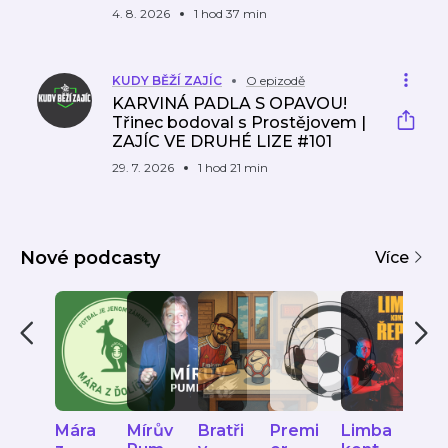
4. 8. 2026
1 hod 37 min
KUDY BĚŽÍ ZAJÍC
O epizodě
KARVINÁ PADLA S OPAVOU!
Třinec bodoval s Prostějovem |
ZAJÍC VE DRUHÉ LIZE #101
29. 7. 2026
1 hod 21 min
Nové podcasty
Více
Mára
Mírův
Bratři
Premi
Limba
JUN