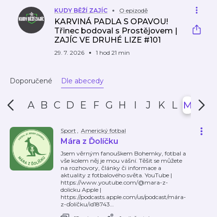
KUDY BĚŽÍ ZAJÍC
O epizodě
KARVINÁ PADLA S OPAVOU!
Třinec bodoval s Prostějovem |
ZAJÍC VE DRUHÉ LIZE #101
29. 7. 2026
1 hod 21 min
Doporučené
Dle abecedy
A
B
C
D
E
F
G
H
I
J
K
L
M
N
Sport
,
Americký fotbal
Mára z Ďolíčku
Jsem věrným fanouškem Bohemky, fotbal a
vše kolem něj je mou vášní. Těšit se můžete
na rozhovory, články či informace a
aktuality z fotbalového světa. YouTube |
https://www.youtube.com/@mara-z-
dolicku Apple |
https://podcasts.apple.com/us/podcast/mára-
z-ďolíčku/id18743
…