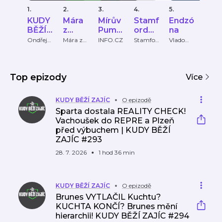
1.
2.
3.
4.
5.
6.
KUDY
Mára
Mírův
Stamf
Endzó
Na
BĚŽÍ
z
Pumlí
ord
na
hřišt
ZAJÍC
Ďolíčk
č
Bridg
Ondřej
Mára z
INFO.CZ
Stamfor
Vlado
TV No
Novotný
Ďolíčku
d Bridge
Kurek
u
e
Podcast
Podc
ast
Top epizody
Více
KUDY BĚŽÍ ZAJÍC
O epizodě
Sparta dostala REALITY CHECK!
Vachoušek do REPRE a Plzeň
před výbuchem | KUDY BĚŽÍ
ZAJÍC #293
28. 7. 2026
1 hod 36 min
KUDY BĚŽÍ ZAJÍC
O epizodě
Brunes VYTLAČIL Kuchtu?
KUCHTA KONČÍ? Brunes mění
hierarchii! KUDY BĚŽÍ ZAJÍC #294