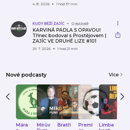
4. 8. 2026
1 hod 37 min
KUDY BĚŽÍ ZAJÍC
O epizodě
KARVINÁ PADLA S OPAVOU!
Třinec bodoval s Prostějovem |
ZAJÍC VE DRUHÉ LIZE #101
29. 7. 2026
1 hod 21 min
Nové podcasty
Více
Mára
Mírův
Bratři
Premi
Limba
JUN