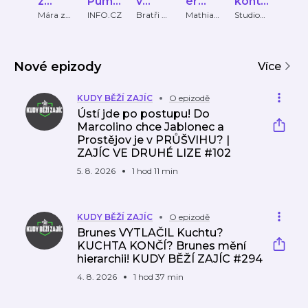
z
Pumlí
v
er
kontr
OR
Ďolíčk
č
ofsaj
Leag
a
ST
Mára z
INFO.CZ
Bratři v
Mathias
Studio
JUNI
Ďolíčku
ofsajdu
Knorr
89
CHO
u
du
ue z
Řepk
TOV
jedno
a
ho
Nové epizody
úhlu
Více
pohle
du
KUDY BĚŽÍ ZAJÍC
O epizodě
Ústí jde po postupu! Do
Marcolino chce Jablonec a
Prostějov je v PRŮŠVIHU? |
ZAJÍC VE DRUHÉ LIZE #102
5. 8. 2026
1 hod 11 min
KUDY BĚŽÍ ZAJÍC
O epizodě
Brunes VYTLAČIL Kuchtu?
KUCHTA KONČÍ? Brunes mění
hierarchii! KUDY BĚŽÍ ZAJÍC #294
4. 8. 2026
1 hod 37 min