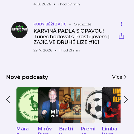
4. 8. 2026
1 hod 37 min
KUDY BĚŽÍ ZAJÍC
O epizodě
KARVINÁ PADLA S OPAVOU!
Třinec bodoval s Prostějovem |
ZAJÍC VE DRUHÉ LIZE #101
29. 7. 2026
1 hod 21 min
Nové podcasty
Více
Mára
Mírův
Bratři
Premi
Limba
JUN