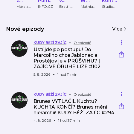
z
Pumlí
v
er
kontr
OR
Ďolíčk
č
ofsaj
Leag
a
ST
Mára z
INFO.CZ
Bratři v
Mathias
Studio
JUNI
Ďolíčku
ofsajdu
Knorr
89
CHO
u
du
ue z
Řepk
TOV
jedno
a
ho
Nové epizody
úhlu
Více
pohle
du
KUDY BĚŽÍ ZAJÍC
O epizodě
Ústí jde po postupu! Do
Marcolino chce Jablonec a
Prostějov je v PRŮŠVIHU? |
ZAJÍC VE DRUHÉ LIZE #102
5. 8. 2026
1 hod 11 min
KUDY BĚŽÍ ZAJÍC
O epizodě
Brunes VYTLAČIL Kuchtu?
KUCHTA KONČÍ? Brunes mění
hierarchii! KUDY BĚŽÍ ZAJÍC #294
4. 8. 2026
1 hod 37 min