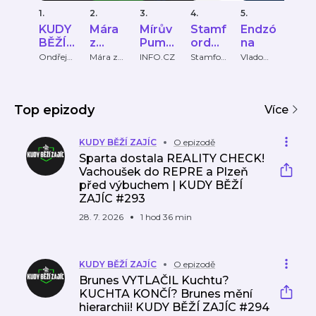
1.
2.
3.
4.
5.
6.
KUDY
Mára
Mírův
Stamf
Endzó
Na
BĚŽÍ
z
Pumlí
ord
na
hřišt
ZAJÍC
Ďolíčk
č
Bridg
Ondřej
Mára z
INFO.CZ
Stamfor
Vlado
TV No
Novotný
Ďolíčku
d Bridge
Kurek
u
e
Podcast
Podc
ast
Top epizody
Více
KUDY BĚŽÍ ZAJÍC
O epizodě
Sparta dostala REALITY CHECK!
Vachoušek do REPRE a Plzeň
před výbuchem | KUDY BĚŽÍ
ZAJÍC #293
28. 7. 2026
1 hod 36 min
KUDY BĚŽÍ ZAJÍC
O epizodě
Brunes VYTLAČIL Kuchtu?
KUCHTA KONČÍ? Brunes mění
hierarchii! KUDY BĚŽÍ ZAJÍC #294