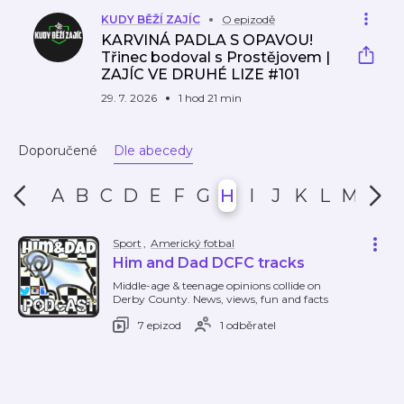
KUDY BĚŽÍ ZAJÍC
O epizodě
KARVINÁ PADLA S OPAVOU!
Třinec bodoval s Prostějovem |
ZAJÍC VE DRUHÉ LIZE #101
29. 7. 2026
1 hod 21 min
Doporučené
Dle abecedy
A
B
C
D
E
F
G
H
I
J
K
L
M
N
Sport
,
Americký fotbal
Him and Dad DCFC tracks
Middle-age & teenage opinions collide on
Derby County. News, views, fun and facts
7 epizod
1 odběratel