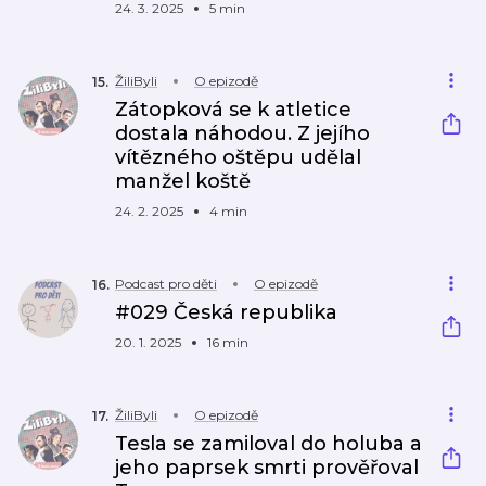
24. 3. 2025
5 min
ŽiliByli
O epizodě
15
.
Zátopková se k atletice
dostala náhodou. Z jejího
vítězného oštěpu udělal
manžel koště
24. 2. 2025
4 min
Podcast pro děti
O epizodě
16
.
#029 Česká republika
20. 1. 2025
16 min
ŽiliByli
O epizodě
17
.
Tesla se zamiloval do holuba a
jeho paprsek smrti prověřoval