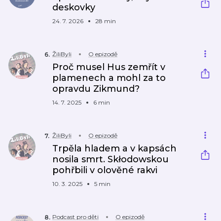
deskovky
24. 7. 2026
28 min
ŽiliByli
O epizodě
6
.
Proč musel Hus zemřít v
plamenech a mohl za to
opravdu Zikmund?
14. 7. 2025
6 min
ŽiliByli
O epizodě
7
.
Trpěla hladem a v kapsách
nosila smrt. Skłodowskou
pohřbili v olověné rakvi
10. 3. 2025
5 min
Podcast pro děti
O epizodě
8
.