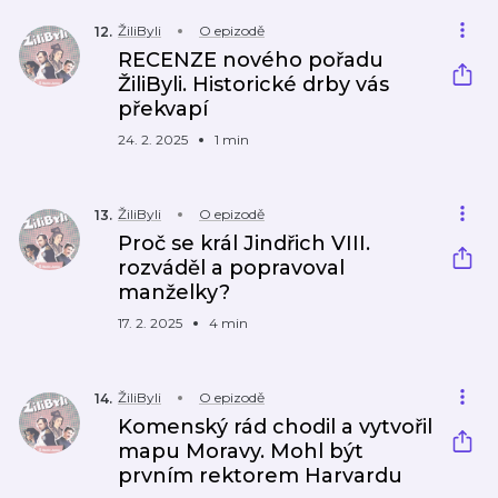
ŽiliByli
O epizodě
12
.
RECENZE nového pořadu
ŽiliByli. Historické drby vás
překvapí
24. 2. 2025
1 min
ŽiliByli
O epizodě
13
.
Proč se král Jindřich VIII.
rozváděl a popravoval
manželky?
17. 2. 2025
4 min
ŽiliByli
O epizodě
14
.
Komenský rád chodil a vytvořil
mapu Moravy. Mohl být
prvním rektorem Harvardu