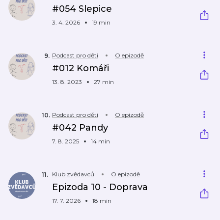
#054 Slepice
3. 4. 2026
19 min
Podcast pro děti
O epizodě
9
.
#012 Komáři
13. 8. 2023
27 min
Podcast pro děti
O epizodě
10
.
#042 Pandy
7. 8. 2025
14 min
Klub zvědavců
O epizodě
11
.
Epizoda 10 - Doprava
17. 7. 2026
18 min