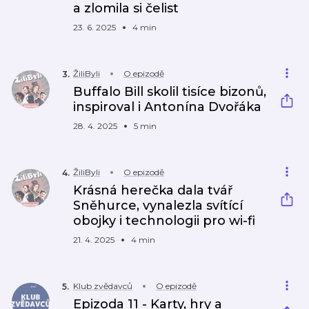
a zlomila si čelist
23. 6. 2025
4 min
ŽiliByli
O epizodě
3
.
Buffalo Bill skolil tisíce bizonů,
inspiroval i Antonína Dvořáka
28. 4. 2025
5 min
ŽiliByli
O epizodě
4
.
Krásná herečka dala tvář
Sněhurce, vynalezla svítící
obojky i technologii pro wi-fi
21. 4. 2025
4 min
Klub zvědavců
O epizodě
5
.
Epizoda 11 - Karty, hry a