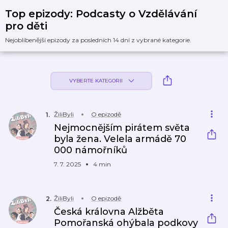
Top epizody: Podcasty o Vzdělávání
pro děti
Nejoblíbenější epizody za posledních 14 dní z vybrané kategorie.
VYBERTE KATEGORII
ŽiliByli
O epizodě
1
.
Nejmocnějším pirátem světa
byla žena. Velela armádě 70
000 námořníků
7. 7. 2025
4 min
ŽiliByli
O epizodě
2
.
Česká královna Alžběta
Pomořanská ohýbala podkovy