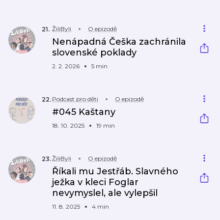
ŽiliByli
O epizodě
21
.
Nenápadná Češka zachránila
slovenské poklady
2. 2. 2026
5 min
Podcast pro děti
O epizodě
22
.
#045 Kaštany
18. 10. 2025
19 min
ŽiliByli
O epizodě
23
.
Říkali mu Jestřáb. Slavného
ježka v kleci Foglar
nevymyslel, ale vylepšil
11. 8. 2025
4 min