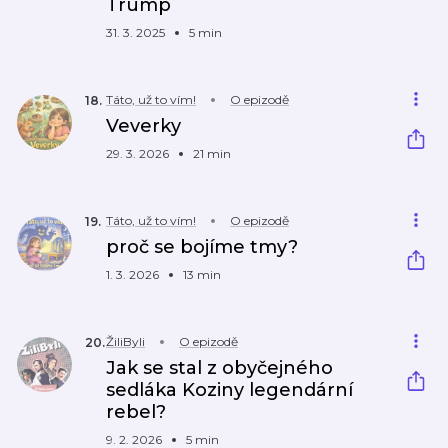
Trump
31. 3. 2025
5 min
Táto, už to vím!
O epizodě
18
.
Veverky
29. 3. 2026
21 min
Táto, už to vím!
O epizodě
19
.
proč se bojíme tmy?
1. 3. 2026
13 min
ŽiliByli
O epizodě
20
.
Jak se stal z obyčejného
sedláka Koziny legendární
rebel?
9. 2. 2026
5 min