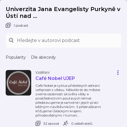
Univerzita Jana Evangelisty Purkyně v
Ústí nad ...
1 podcast
Popularity
Dle abecedy
Vzdělání
Café Nobel UJEP
Café Nobel je cyklus přátelských setkání
veřejnosti s vědou. Několikrát do měsíce
zveme osobnosti ze světa vědy a
prostřednictvím poutavých témat
představujeme je samotné i jejich práci
běžným návštěvníkům. S přednáškami
křižujeme Ústeckým krajem,
přírodovědnými i human
…
32 epizod
0 odběratelů