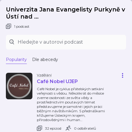
Univerzita Jana Evangelisty Purkyně v
Ústí nad ...
1 podcast
Popularity
Dle abecedy
Vzdělání
Café Nobel UJEP
Café Nobel je cyklus přátelských setkání
veřejnosti s vědou. Několikrát do měsíce
zveme osobnosti ze světa vědy a
prostřednictvím poutavých témat
představujeme je samotné i jejich práci
běžným návštěvníkům. S přednáškami
křižujeme Ústeckým krajem,
přírodovědnými i human
…
32 epizod
0 odběratelů