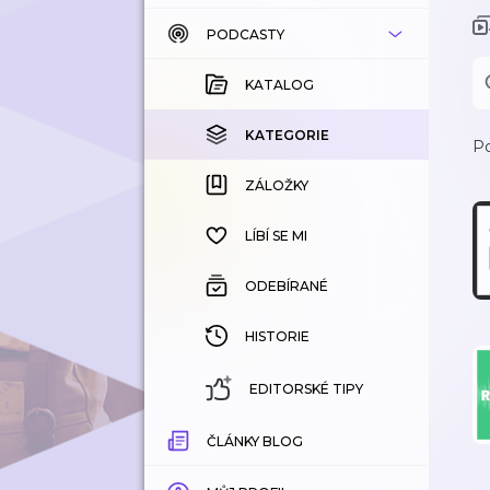
PODCASTY
KATALOG
KOUPENÉ
KATALOG
KATEGORIE
KATEGORIE
Po
ZÁLOŽKY
ZÁLOŽKY
HISTORIE
LÍBÍ SE MI
ODEBÍRANÉ
HISTORIE
EDITORSKÉ TIPY
ČLÁNKY BLOG