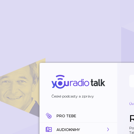
České podcasty a zprávy
Úv
PRO TEBE
Po
AUDIOKNIHY
Tal