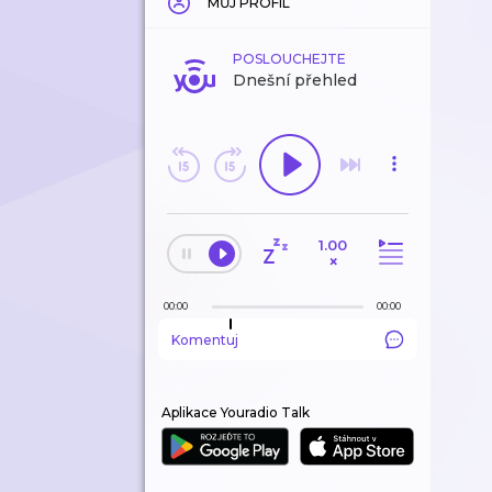
MŮJ PROFIL
POSLOUCHEJTE
Dnešní přehled
1.00
×
00:00
00:00
Komentuj
Aplikace Youradio Talk