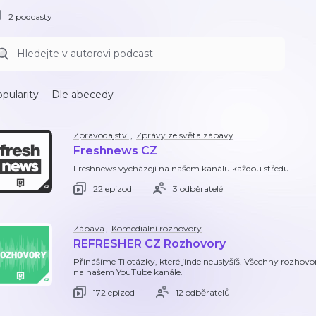
2 podcasty
pularity
Dle abecedy
Zpravodajství
,
Zprávy ze světa zábavy
Freshnews CZ
Freshnews vycházejí na našem kanálu každou středu.
22 epizod
3 odběratelé
Zábava
,
Komediální rozhovory
REFRESHER CZ Rozhovory
Přinášíme Ti otázky, které jinde neuslyšíš. Všechny rozhov
na našem YouTube kanále.
172 epizod
12 odběratelů