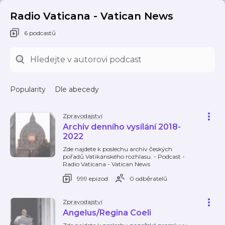
Radio Vaticana - Vatican News
6 podcastů
Popularity
Dle abecedy
Zpravodajství
Archiv denního vysílání 2018-
2022
Zde najdete k poslechu archiv českých
pořadů Vatikánského rozhlasu. - Podcast -
Radio Vaticana - Vatican News
999 epizod
0 odběratelů
Zpravodajství
Angelus/Regina Coeli