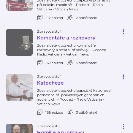
Zde najdete k poslechu papežské promluvy
při polední modlitbě. - Podcast - Radio
Vaticana - Vatican News
192 epizod
2 odběratelé
Zpravodajství
Komentáře a rozhovory
Zde najdete k poslechu komentáře,
rozhovory a ostatní příspěvky. - Podcast -
Radio Vaticana - Vatican News
169 epizod
3 odběratelé
Zpravodajství
Katecheze
Zde najdete k poslechu papežské katecheze
pronesené při pravidelných generálních
audiencích. - Podcast - Radio Vaticana -
Vatican News
168 epizod
3 odběratelé
Zpravodajství
Homilie a promluvy