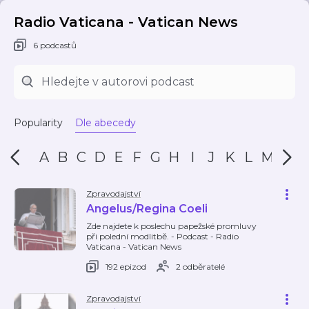
Radio Vaticana - Vatican News
6 podcastů
Popularity
Dle abecedy
A
B
C
D
E
F
G
H
I
J
K
L
M
N
Zpravodajství
Angelus/Regina Coeli
Zde najdete k poslechu papežské promluvy
při polední modlitbě. - Podcast - Radio
Vaticana - Vatican News
192 epizod
2 odběratelé
Zpravodajství