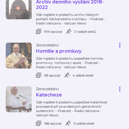
Archiv denního vysílání 2018-
2022
Zde najdete k poslechu archiv českých
pořadů Vatikánského rozhlasu. - Podcast -
Radio Vaticana - Vatican News
999 epizod
0 odběratelů
Zpravodajství
Homilie a promluvy
Zde najdete k poslechu papežské homilie,
promluvy, rozhovory apod. - Podcast -
Radio Vaticana - Vatican News
98 epizod
4 odběratelé
Zpravodajství
Katecheze
Zde najdete k poslechu papežské katecheze
pronesené při pravidelných generálních
audiencích. - Podcast - Radio Vaticana -
Vatican News
168 epizod
3 odběratelé