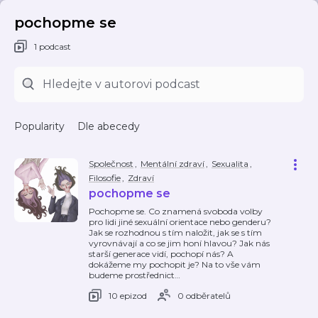
pochopme se
1 podcast
Popularity
Dle abecedy
Společnost
,
Mentální zdraví
,
Sexualita
,
Filosofie
,
Zdraví
pochopme se
Pochopme se. Co znamená svoboda volby
pro lidi jiné sexuální orientace nebo genderu?
Jak se rozhodnou s tím naložit, jak se s tím
vyrovnávají a co se jim honí hlavou? Jak nás
starší generace vidí, pochopí nás? A
dokážeme my pochopit je? Na to vše vám
budeme prostřednict
…
10 epizod
0 odběratelů