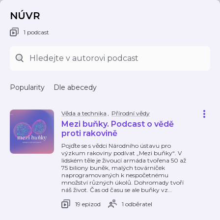
NÚVR
1 podcast
Popularity
Dle abecedy
Věda a technika
,
Přírodní vědy
Mezi buňky. Podcast o vědě
proti rakovině
Pojďte se s vědci Národního ústavu pro
výzkum rakoviny podívat „Mezi buňky“. V
lidském těle je živoucí armáda tvořena 50 až
75 biliony buněk, malých továrniček
naprogramovaných k nespočetnému
množství různých úkolů. Dohromady tvoří
náš život. Čas od času se ale buňky vz
…
19 epizod
1 odběratel