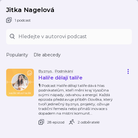
Jitka Nagelová
1 podcast
Popularity
Dle abecedy
Byznys
,
Podnikání
Halíře dělají talíře
🎙️ Podcast Halíře dělají talíře dává hlas
podnikatelům, kteří mění kraj Vysočina
svými nápady, odvahou a energií. Každá
epizoda představuje příběh člověka, který
tvoří jedinečný byznys, projekty, oživuje
tradiční řemesla nebo přináší inovace s
dopadem na místní komunit
…
28 epizod
2 odběratelé