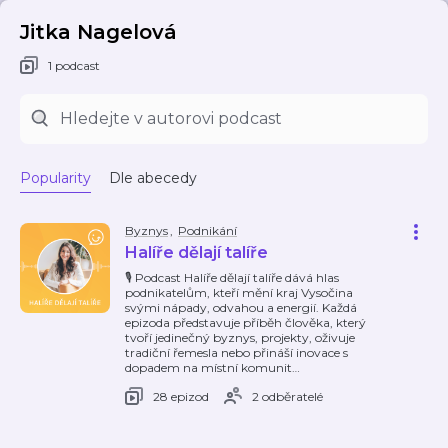
Jitka Nagelová
1 podcast
Popularity
Dle abecedy
Byznys
,
Podnikání
Halíře dělají talíře
🎙️ Podcast Halíře dělají talíře dává hlas
podnikatelům, kteří mění kraj Vysočina
svými nápady, odvahou a energií. Každá
epizoda představuje příběh člověka, který
tvoří jedinečný byznys, projekty, oživuje
tradiční řemesla nebo přináší inovace s
dopadem na místní komunit
…
28 epizod
2 odběratelé