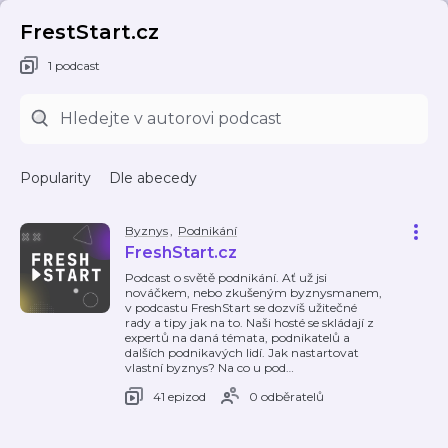
FrestStart.cz
1 podcast
Popularity
Dle abecedy
Byznys
,
Podnikání
FreshStart.cz
Podcast o světě podnikání. Ať už jsi
nováčkem, nebo zkušeným byznysmanem,
v podcastu FreshStart se dozvíš užitečné
rady a tipy jak na to. Naši hosté se skládají z
expertů na daná témata, podnikatelů a
dalších podnikavých lidí. Jak nastartovat
vlastní byznys? Na co u pod
…
41 epizod
0 odběratelů