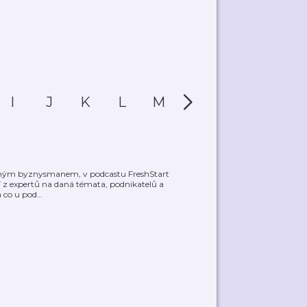
I
J
K
L
M
N
O
P
šeným byznysmanem, v podcastu FreshStart
ají z expertů na daná témata, podnikatelů a
a co u pod
…