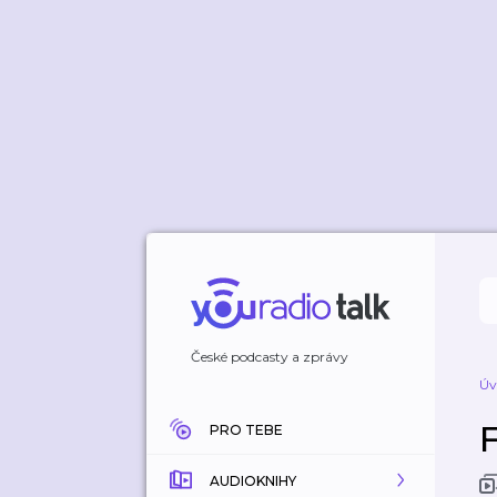
České podcasty a zprávy
Úv
F
PRO TEBE
AUDIOKNIHY