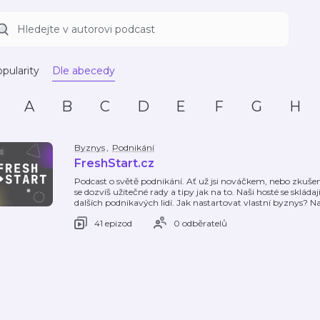
pularity
Dle abecedy
A
B
C
D
E
F
G
H
Byznys
,
Podnikání
FreshStart.cz
Podcast o světě podnikání. Ať už jsi nováčkem, nebo zku
se dozvíš užitečné rady a tipy jak na to. Naši hosté se sklád
dalších podnikavých lidí. Jak nastartovat vlastní byznys? N
41 epizod
0 odběratelů