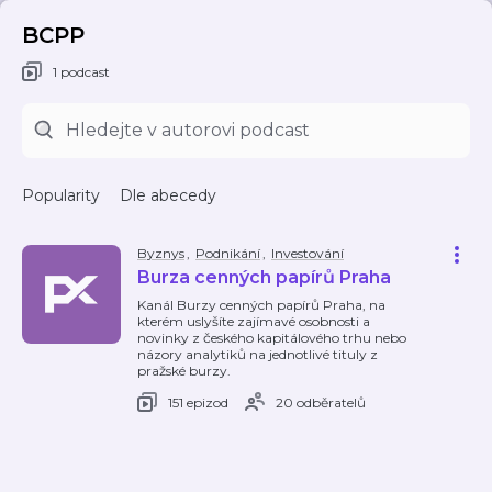
BCPP
1 podcast
Popularity
Dle abecedy
Byznys
,
Podnikání
,
Investování
Burza cenných papírů Praha
Kanál Burzy cenných papírů Praha, na
kterém uslyšíte zajímavé osobnosti a
novinky z českého kapitálového trhu nebo
názory analytiků na jednotlivé tituly z
pražské burzy.
151 epizod
20 odběratelů