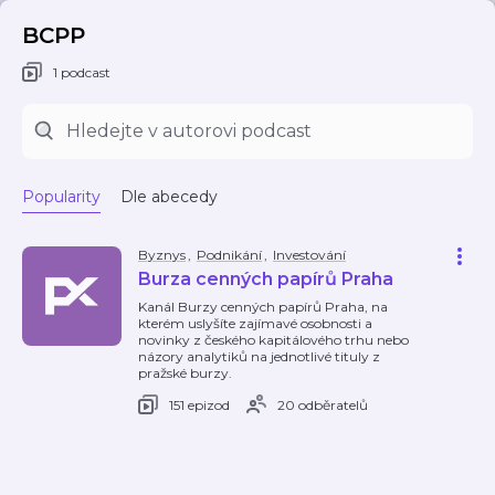
BCPP
1 podcast
Popularity
Dle abecedy
Byznys
,
Podnikání
,
Investování
Burza cenných papírů Praha
Kanál Burzy cenných papírů Praha, na
kterém uslyšíte zajímavé osobnosti a
novinky z českého kapitálového trhu nebo
názory analytiků na jednotlivé tituly z
pražské burzy.
151 epizod
20 odběratelů