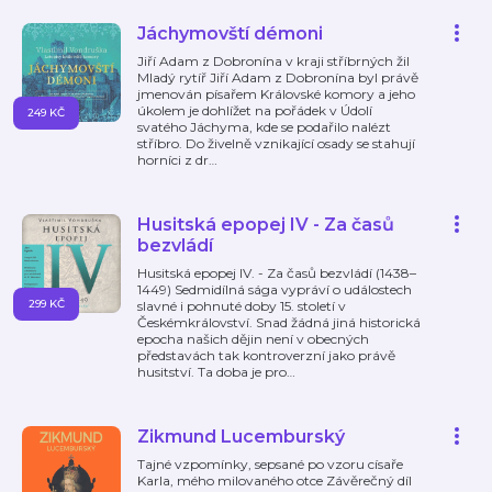
Jáchymovští démoni
Jiří Adam z Dobronína v kraji stříbrných žil
Mladý rytíř Jiří Adam z Dobronína byl právě
jmenován písařem Královské komory a jeho
úkolem je dohlížet na pořádek v Údolí
249 KČ
svatého Jáchyma, kde se podařilo nalézt
stříbro. Do živelně vznikající osady se stahují
horníci z dr
…
Husitská epopej IV - Za časů
bezvládí
Husitská epopej IV. - Za časů bezvládí (1438–
1449) Sedmidílná sága vypráví o událostech
299 KČ
slavné i pohnuté doby 15. století v
Českémkrálovství. Snad žádná jiná historická
epocha našich dějin není v obecných
představách tak kontroverzní jako právě
husitství. Ta doba je pro
…
Zikmund Lucemburský
Tajné vzpomínky, sepsané po vzoru císaře
Karla, mého milovaného otce Závěrečný díl