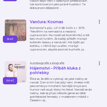
našich dějin není v obecných představách
tak kontroverzní jako právě husitství. Ta
doba je pro dějepisné
…
Vančura: Kosmas
Komentář k pův. LP 0 68 0410 z r. 1975:
"Nevěřím na nemastná a neslaná
vypravování. Na rozdíl od licoměrníků a lidí
bez chuti tvrdím, že každý příběh má být
99 KČ
kořeněn láskou a nenávistí. Má čpěti po
kotlíku, v němž byl uvařen, má být
vypravován, abyste poznali kuchaře, ja
…
Autobiografie a biografie
Hájemství – Příběh kluka z
pohřebky
Říká se, že děti si vybírají, do jaké rodiny se
329 KČ
narodí. Dan si tím tak jistý není. Anebo měl
jako embryo mnohem černější smysl pro
humor než osud, který ho čekal. Narodil se do
rodiny, kde se již po několik generací dědí
pohřebácké řemeslo, v malebném městě v
Českém ráj
…