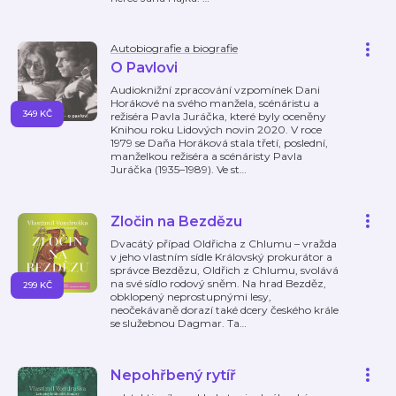
Autobiografie a biografie
O Pavlovi
Audioknižní zpracování vzpomínek Dani
Horákové na svého manžela, scénáristu a
349 KČ
režiséra Pavla Juráčka, které byly oceněny
Knihou roku Lidových novin 2020. V roce
1979 se Daňa Horáková stala třetí, poslední,
manželkou režiséra a scénáristy Pavla
Juráčka (1935–1989). Ve st
…
Zločin na Bezdězu
Dvacátý případ Oldřicha z Chlumu – vražda
v jeho vlastním sídle Královský prokurátor a
správce Bezdězu, Oldřich z Chlumu, svolává
na své sídlo rodový sněm. Na hrad Bezděz,
299 KČ
obklopený neprostupnými lesy,
neočekávaně dorazí také dcery českého krále
se služebnou Dagmar. Ta
…
Nepohřbený rytíř