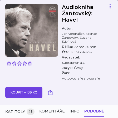
Audiokniha
Žantovský:
Havel
Autor
:
Jan Vondráček, Michael
Žantovský, Zuzana
Stivínová
Délka
:
22 hod 26 min
Čte
:
Jan Vondráček
Vydavatel
:
Supraphon a.s.
Jazyk
:
Česky
Žánr
:
Autobiografie a biografie
KOUPIT – 139 KČ
KOMENTÁŘE
INFO
PODOBNÉ
KAPITOLY
48