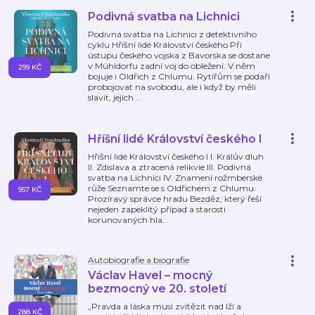
Podivná svatba na Lichnici
Podivná svatba na Lichnici z detektivního
cyklu Hříšní lidé Království českého Při
ústupu českého vojska z Bavorska se dostane
v Mühldorfu zadní voj do obležení. V něm
299 KČ
bojuje i Oldřich z Chlumu. Rytířům se podaří
probojovat na svobodu, ale i když by měli
slavit, jejich
…
Hříšní lidé Království českého I
Hříšní lidé Království českého I I. Králův dluh
II. Zdislava a ztracená relikvie III. Podivná
svatba na Lichnici IV. Znamení rožmberské
růže Seznamte se s Oldřichem z Chlumu.
957 KČ
Prozíravý správce hradu Bezděz, který řeší
nejeden zapeklitý případ a starosti
korunovaných hla
…
Autobiografie a biografie
Václav Havel – mocný
bezmocný ve 20. století
„Pravda a láska musí zvítězit nad lží a
288 KČ