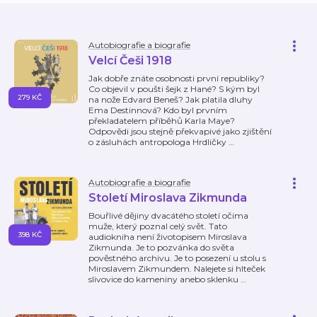
Autobiografie a biografie
Velcí Češi 1918
Jak dobře znáte osobnosti první republiky?
Co objevil v poušti šejk z Hané? S kým byl
279 KČ
na nože Edvard Beneš? Jak platila dluhy
Ema Destinnová? Kdo byl prvním
překladatelem příběhů Karla Maye?
Odpovědi jsou stejně překvapivé jako zjištění
o zásluhách antropologa Hrdličky
…
Autobiografie a biografie
Století Miroslava Zikmunda
Bouřlivé dějiny dvacátého století očima
muže, který poznal celý svět. Tato
398 KČ
audiokniha není životopisem Miroslava
Zikmunda. Je to pozvánka do světa
pověstného archivu. Je to posezení u stolu s
Miroslavem Zikmundem. Nalejete si hlteček
slivovice do kameniny anebo sklenku
…