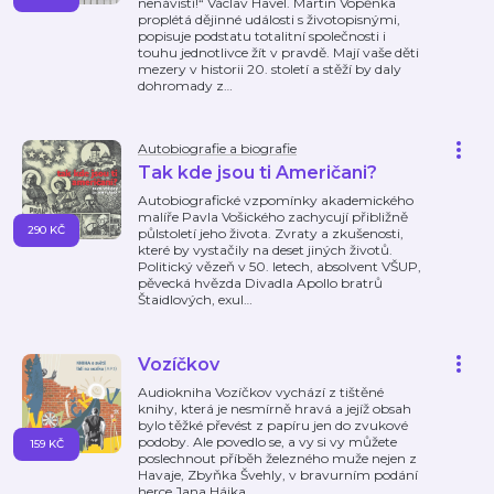
nenávistí!“ Václav Havel. Martin Vopěnka
proplétá dějinné události s životopisnými,
popisuje podstatu totalitní společnosti i
touhu jednotlivce žít v pravdě. Mají vaše děti
mezery v historii 20. století a stěží by daly
dohromady z
…
Autobiografie a biografie
Tak kde jsou ti Američani?
Autobiografické vzpomínky akademického
malíře Pavla Vošického zachycují přibližně
290 KČ
půlstoletí jeho života. Zvraty a zkušenosti,
které by vystačily na deset jiných životů.
Politický vězeň v 50. letech, absolvent VŠUP,
pěvecká hvězda Divadla Apollo bratrů
Štaidlových, exul
…
Vozíčkov
Audiokniha Vozíčkov vychází z tištěné
knihy, která je nesmírně hravá a jejíž obsah
bylo těžké převést z papíru jen do zvukové
podoby. Ale povedlo se, a vy si vy můžete
159 KČ
poslechnout příběh železného muže nejen z
Havaje, Zbyňka Švehly, v bravurním podání
herce Jana Hájka.
…