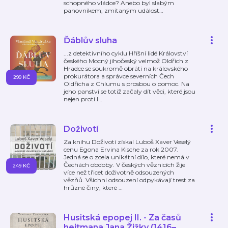
schopného vládce? Anebo byl slabým
panovníkem, zmítaným událost
…
Ďáblův sluha
...z detektivního cyklu Hříšní lidé Království
českého Mocný jihočeský velmož Oldřich z
Hradce se soukromě obrátí na královského
prokurátora a správce severních Čech
299 KČ
Oldřicha z Chlumu s prosbou o pomoc. Na
jeho panství se totiž začaly dít věci, které jsou
nejen proti l
…
Doživotí
Za knihu Doživotí získal Luboš Xaver Veselý
cenu Egona Ervina Kische za rok 2007.
Jedná se o zcela unikátní dílo, které nemá v
Čechách obdoby. V českých věznicích žije
249 KČ
více než třicet doživotně odsouzených
vězňů. Všichni odsouzení odpykávají trest za
hrůzné činy, které
…
Husitská epopej II. - Za časů
hejtmana Jana Žižky (1416–