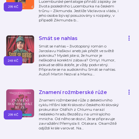
Lucemburské pentalogie přináší zápisky ze
života posledního Lucemburka na českém
299 KČ
trůnu – Zikmunda. Jestliže Václavova vláda, i
jeho osoba bývají posuzovány s rozpaky, v
případě Zikmunda b
…
Smát se nahlas
Smát se nahlas – životopisný román o
Jaroslavu Haškovi aneb jak přežít ve světě
pokroku? Mysleli jste si, že humor je
neškodná korektní zábava? Omyl. Humor,
249 KČ
pokud se dělá dobře, je vždy podvratný.
Připravte se na audioknihu Smát se nahlas.
Autoři Martin Nezval a Marku
…
Znamení rožmberské růže
Znamení rožmberské růže z detektivního
cyklu Hříšní lidé Království českého Královský
prokurátor Oldřich z Chlumu narazí
nedaleko hradu Bezdězu na umírajícího
299 KČ
mnicha. Od něho se dozví, že se připravuje
zavraždění Přemysla II. Otakara. Okamžitě
odjíždí krále varovat. Na
…