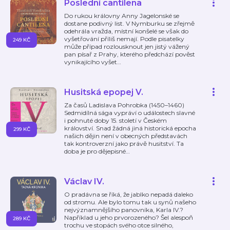
Poslední cantilena
Do rukou královny Anny Jagelonské se
dostane podivný list. V Nymburku se zřejmě
odehrála vražda, místní konšelé se však do
vyšetřování příliš nemají. Podle pisatelky
249 KČ
může případ rozlousknout jen jistý vážený
pan písař z Prahy, kterého předchází pověst
vynikajícího vyšet
…
Husitská epopej V.
Za časů Ladislava Pohrobka (1450–1460)
Sedmidílná sága vypráví o událostech slavné
i pohnuté doby 15. století v Českém
království. Snad žádná jiná historická epocha
299 KČ
našich dějin není v obecných představách
tak kontroverzní jako právě husitství. Ta
doba je pro dějepisné
…
Václav IV.
O pradávna se říká, že jablko nepadá daleko
od stromu. Ale bylo tomu tak u synů našeho
nejvýznamnějšího panovníka, Karla IV.?
Například u jeho prvorozeného? Šel alespoň
289 KČ
trochu ve stopách svého otce silného,