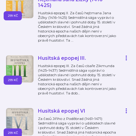
1425)
Husitská epopej II. Za časů hejtmana Jana
299 KČ
Žižky (1416–1425) Sedmidílná sága vypráví o
událostech slavné i pohnuté doby 15. století v
Českém království. Snad žádná jiná
historická epocha našich dějin není v
obecných představách tak kontroverzní jako
právě husitství. Ta
…
Husitská epopej III.
Husitská epopej III. Za časů císaře Zikmunda
(1425–1437) Sedmidílná sága vypráví o
událostech slavné i pohnuté doby 15. století v
Českém království. Snad žádná jiná
299 KČ
historická epocha našich dějin není v
obecných představách tak kontroverzní jako
právě husitství. Ta dob
…
Husitská epopej VI
Za časů Jiřího z Poděbrad (1461–1471)
Sedmidílná sága vypráví o událostech slavné
i pohnuté doby 15. století v Českém
království. Snad žádná jiná historická epocha
299 KČ