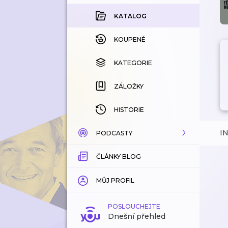
KATALOG
KOUPENÉ
KATEGORIE
ZÁLOŽKY
HISTORIE
I
PODCASTY
ČLÁNKY BLOG
KATALOG
KATEGORIE
MŮJ PROFIL
ZÁLOŽKY
POSLOUCHEJTE
Dnešní přehled
LÍBÍ SE MI