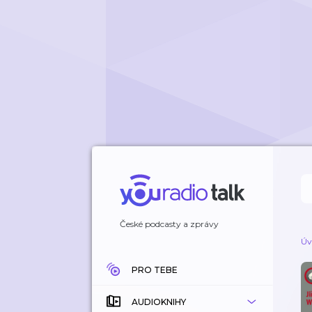
České podcasty a zprávy
Úv
PRO TEBE
AUDIOKNIHY