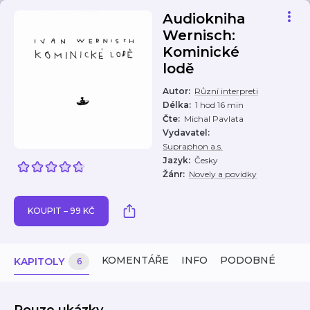
Audiokniha
Wernisch:
Kominické
lodě
Autor
:
Různí interpreti
Délka
:
1 hod 16 min
Čte
:
Michal Pavlata
Vydavatel
:
Supraphon a.s.
Jazyk
:
Česky
Žánr
:
Novely a povídky
KOUPIT – 99 KČ
KOMENTÁŘE
INFO
PODOBNÉ
KAPITOLY
6