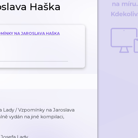
oslava Haška
OMÍNKY NA JAROSLAVA HAŠKA
 Lady / Vzpomínky na Jaroslava
álně vydán na jiné kompilaci,
 Josefa Lady