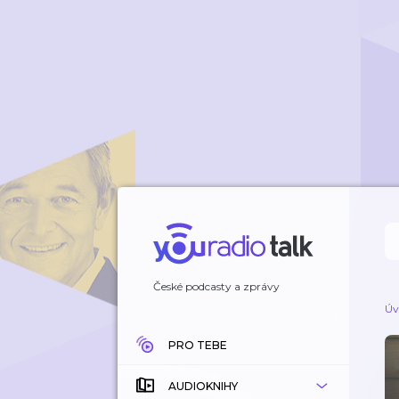
České podcasty a zprávy
Úv
PRO TEBE
AUDIOKNIHY