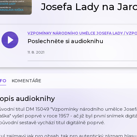
Josefa Lady na Jar
VZPOMÍNKY NÁRODNÍHO UMĚLCE JOSEFA LADY / VZP
Poslechněte si audioknihu
11. 8. 2021
NFO
KOMENTÁŘE
opis audioknihy
ůvodní titul DM 15049 "Vzpomínky národního umělce Josefa
ška" vyšel poprvé v roce 1957 - ač již byl první snímek digit
původní sestavě vychází titul digitálně poprvé.
tul zajímavý jak pro obsah, tak pro autentický záznam hlasu