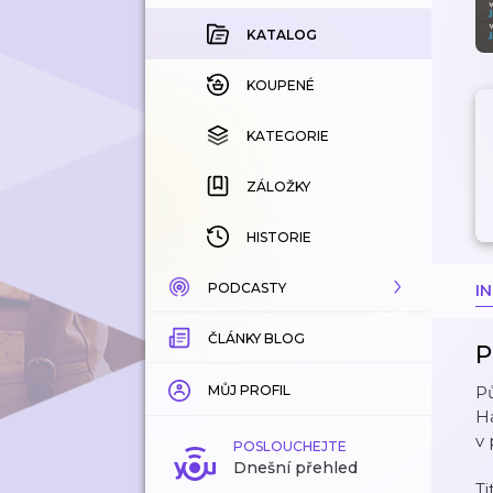
KATALOG
KOUPENÉ
KATEGORIE
ZÁLOŽKY
HISTORIE
PODCASTY
I
ČLÁNKY BLOG
KATALOG
P
KATEGORIE
MŮJ PROFIL
P
Ha
v 
ZÁLOŽKY
POSLOUCHEJTE
Dnešní přehled
Ti
LÍBÍ SE MI