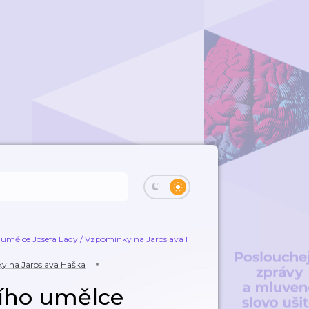
umělce Josefa Lady / Vzpomínky na Jaroslava Haška
Vzpomínky národníh
y na Jaroslava Haška
ího umělce