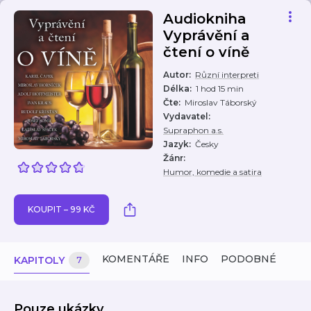
Audiokniha
Vyprávění a
čtení o víně
Autor
:
Různí interpreti
Délka
:
1 hod 15 min
Čte
:
Miroslav Táborský
Vydavatel
:
Supraphon a.s.
Jazyk
:
Česky
Žánr
:
Humor, komedie a satira
KOUPIT – 99 KČ
KOMENTÁŘE
INFO
PODOBNÉ
KAPITOLY
7
Pouze ukázky