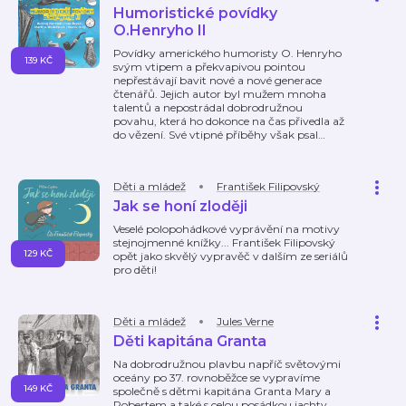
Humoristické povídky
O.Henryho II
Povídky amerického humoristy O. Henryho
139 KČ
svým vtipem a překvapivou pointou
nepřestávají bavit nové a nové generace
čtenářů. Jejich autor byl mužem mnoha
talentů a nepostrádal dobrodružnou
povahu, která ho dokonce na čas přivedla až
do vězení. Své vtipné příběhy však psal
…
Děti a mládež
František Filipovský
Jak se honí zloději
Veselé polopohádkové vyprávění na motivy
stejnojmenné knížky... František Filipovský
129 KČ
opět jako skvělý vypravěč v dalším ze seriálů
pro děti!
Děti a mládež
Jules Verne
Děti kapitána Granta
Na dobrodružnou plavbu napříč světovými
oceány po 37. rovnoběžce se vypravíme
149 KČ
společně s dětmi kapitána Granta Mary a
Robertem a také s celou posádkou jachty