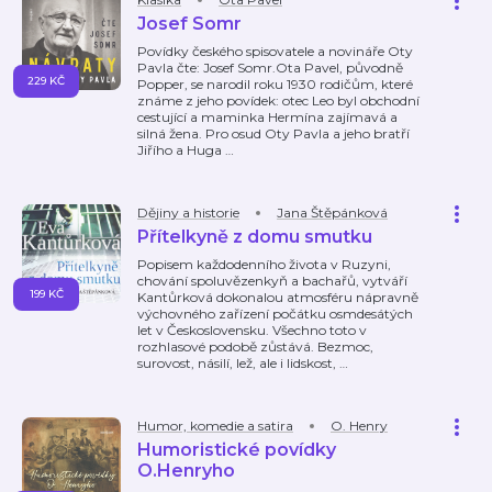
Josef Somr
Povídky českého spisovatele a novináře Oty
Pavla čte: Josef Somr.Ota Pavel, původně
229 KČ
Popper, se narodil roku 1930 rodičům, které
známe z jeho povídek: otec Leo byl obchodní
cestující a maminka Hermína zajímavá a
silná žena. Pro osud Oty Pavla a jeho bratří
Jiřího a Huga
…
Dějiny a historie
Jana Štěpánková
Přítelkyně z domu smutku
Popisem každodenního života v Ruzyni,
chování spoluvězenkyň a bachařů, vytváří
199 KČ
Kantůrková dokonalou atmosféru nápravně
výchovného zařízení počátku osmdesátých
let v Československu. Všechno toto v
rozhlasové podobě zůstává. Bezmoc,
surovost, násilí, lež, ale i lidskost,
…
Humor, komedie a satira
O. Henry
Humoristické povídky
O.Henryho