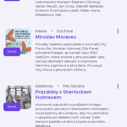
Ledvinkové s Markem Ebenem.Účinkují:
Václav Neužil, Jan Gross, Zdeněk Sedláček,
Antonín Procházka a další. Režie: Maria
Křepelková. Nat
…
Klasika
Ota Pavel
Miroslav Moravec
Povídky českého spisovatele a novináře Oty
Pavla čte: Miroslav Moravec.Ota Pavel,
179 KČ
původně Popper, se narodil roku 1930
rodičům, které známe z jeho povídek: otec
Leo byl obchodní cestující a maminka
Hermína zajímavá a silná žena. Pro osud
Oty Pavla a jeho bratří Jiřího a
…
Detektivky
Petr Nárožný
Prázdniny s Sherlockem
Holmesem
Humorné vyprávění o pražském chlapci
149 KČ
pozvaném samotým Sherlockem Holmesem
na prázdniny do Londýna, aby mu pomáhal
v objasňování detektivních záhad. Další
literární pastiše na téma Doylova slavného
detektiva.