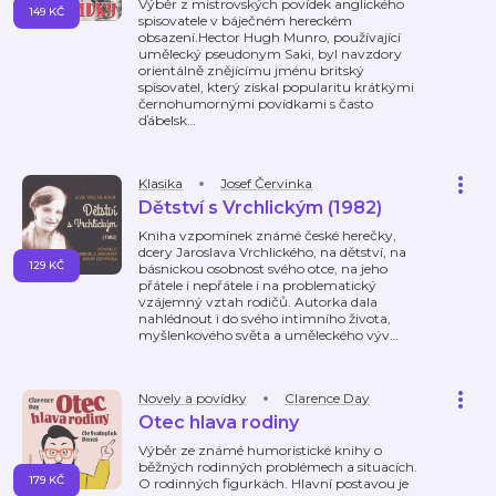
Výběr z mistrovských povídek anglického
149 KČ
spisovatele v báječném hereckém
obsazení.Hector Hugh Munro, používající
umělecký pseudonym Saki, byl navzdory
orientálně znějícímu jménu britský
spisovatel, který získal popularitu krátkými
černohumornými povídkami s často
ďábelsk
…
Klasika
Josef Červinka
Dětství s Vrchlickým (1982)
Kniha vzpomínek známé české herečky,
dcery Jaroslava Vrchlického, na dětství, na
129 KČ
básnickou osobnost svého otce, na jeho
přátele i nepřátele i na problematický
vzájemný vztah rodičů. Autorka dala
nahlédnout i do svého intimního života,
myšlenkového světa a uměleckého výv
…
Novely a povídky
Clarence Day
Otec hlava rodiny
Výběr ze známé humoristické knihy o
běžných rodinných problémech a situacích.
179 KČ
O rodinných figurkách. Hlavní postavou je