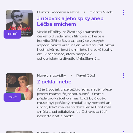
Humor, komedie a satira
Oldřich Vlach
Jiří Sovák a jeho spisy aneb
Léčba smíchem
Veselé příběhy ze života významného
109 KČ
českého divadelního i filmového herce a
komika Jiřího Sováka, který se ve svých
vzpomínkách vrací nejen ke svému tatínkovi
hostinskému, jenž tlumil jeho herecké touhy,
ale i k mamince, která naopak k
ochotnickému divadlu tíhla.Slavný
…
Novely a povídky
Pavel Göbl
Z pekla i nebe
Ať je život jak chce těžký, jednu naději přece
jenom máme: že jednou skončí. Smrt si
99 KČ
přijde pro každého z nás.To už by člověk
musel být pořádný smolař, aby nemohl ani
umřít, když má všeho dost! Jenže Emil měl
smůlu snad odjakživa. Na Ostravsku řádí
nesmrtelnost a nikdo
…
Klasika
Ota Pavel