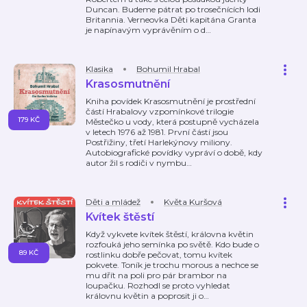
Duncan. Budeme pátrat po trosečnících lodi
Britannia. Verneovka Děti kapitána Granta
je napínavým vyprávěním o d
…
Klasika
Bohumil Hrabal
Krasosmutnění
Kniha povídek Krasosmutnění je prostřední
částí Hrabalovy vzpomínkové trilogie
179 KČ
Městečko u vody, která postupně vycházela
v letech 1976 až 1981. První částí jsou
Postřižiny, třetí Harlekýnovy miliony.
Autobiografické povídky vypráví o době, kdy
autor žil s rodiči v nymbu
…
Děti a mládež
Květa Kuršová
Kvítek štěstí
Když vykvete kvítek štěstí, královna květin
rozfouká jeho semínka po světě. Kdo bude o
89 KČ
rostlinku dobře pečovat, tomu kvítek
pokvete. Toník je trochu morous a nechce se
mu dřít na poli pro pár brambor na
loupačku. Rozhodl se proto vyhledat
královnu květin a poprosit ji o
…