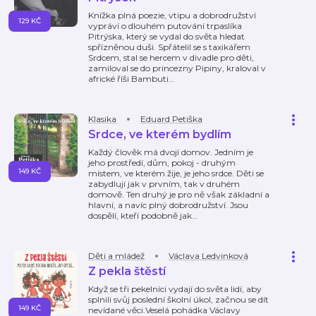
Knížka plná poezie, vtipu a dobrodružství
129 KČ
vypráví o dlouhém putování trpaslíka
Pitrýska, který se vydal do světa hledat
spřízněnou duši. Spřátelil se s taxikářem
Srdcem, stal se hercem v divadle pro děti,
zamiloval se do princezny Pipiny, kraloval v
africké říši Bambuti
…
Klasika
Eduard Petiška
Srdce, ve kterém bydlím
Každý člověk má dvojí domov. Jedním je
jeho prostředí, dům, pokoj - druhým
149 KČ
místem, ve kterém žije, je jeho srdce. Děti se
zabydlují jak v prvním, tak v druhém
domově. Ten druhý je pro ně však základní a
hlavní, a navíc plný dobrodružství. Jsou
dospělí, kteří podobně jak
…
Děti a mládež
Václava Ledvinková
Z pekla štěstí
Když se tři pekelníci vydají do světa lidí, aby
splnili svůj poslední školní úkol, začnou se dít
149 KČ
nevídané věci.Veselá pohádka Václavy