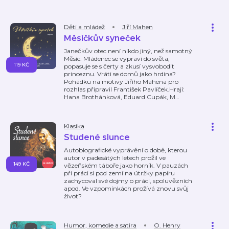
Děti a mládež
Jiří Mahen
Měsíčkův syneček
Janečkův otec není nikdo jiný, než samotný
Měsíc. Mládenec se vypraví do světa,
119 KČ
popasuje se s čerty a zkusí vysvobodit
princeznu. Vráti se domů jako hrdina?
Pohádku na motivy Jiřího Mahena pro
rozhlas připravil František Pavlíček.Hrají:
Hana Brothánková, Eduard Cupák, M
…
Klasika
Studené slunce
Autobiografické vyprávění o době, kterou
autor v padesátých letech prožil ve
149 KČ
vězeňském táboře jako horník. V pauzách
při práci si pod zemí na útržky papíru
zachycoval své dojmy o práci, spoluvězních
apod. Ve vzpomínkách prožívá znovu svůj
život?
Humor, komedie a satira
O. Henry