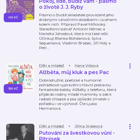
Pokoj, lidé, budiž vám - pásmo
o životě J. J. Ryby
Pásmo o životě skladatele provázené jeho
149 KČ
drobnými vánočními skladbami i úvahami
kolem nich. Připravil Pavel Miňovský.
Stereofonní scénář Antonín Němec a
Markéta Jahodová, která má také režii.
Účinkují Blanka Bohdanová, Sylva
Sequensová, Vladimír Brabec, Jiří Holý a
Petr
…
Děti a mládež
Hana Vrbová
Alžběta, můj kluk a pes Pac
Dobrodružné, poetické a humorné
pohádkové vyprávění s hlavní postavou
189 KČ
fantastické babky Alžběty z telefonu, která
přijde do rodiny mladé maminky a zde k
radosti chlapce a psa způsobí zmatek v
pořádku i ve výchově. Čte Ljuba
Hermanová.
Děti a mládež
Jiřina Jirásková
Putování za švestkovou vůní -
Pitrýsek