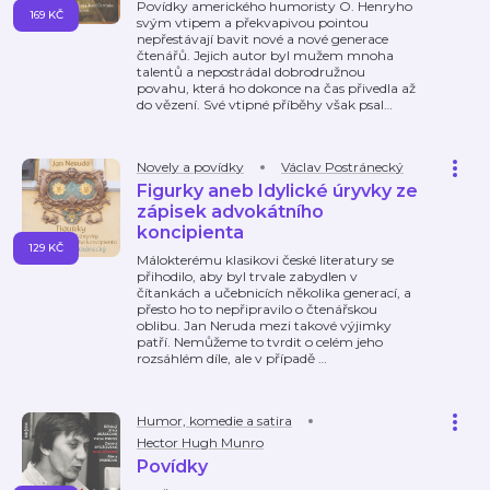
Povídky amerického humoristy O. Henryho
169 KČ
svým vtipem a překvapivou pointou
nepřestávají bavit nové a nové generace
čtenářů. Jejich autor byl mužem mnoha
talentů a nepostrádal dobrodružnou
povahu, která ho dokonce na čas přivedla až
do vězení. Své vtipné příběhy však psal
…
Novely a povídky
Václav Postránecký
Figurky aneb Idylické úryvky ze
zápisek advokátního
koncipienta
129 KČ
Málokterému klasikovi české literatury se
přihodilo, aby byl trvale zabydlen v
čítankách a učebnicích několika generací, a
přesto ho to nepřipravilo o čtenářskou
oblibu. Jan Neruda mezi takové výjimky
patří. Nemůžeme to tvrdit o celém jeho
rozsáhlém díle, ale v případě
…
Humor, komedie a satira
Hector Hugh Munro
Povídky