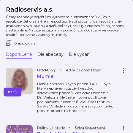
Radioservis a.s.
Český rozhlas je největším výrobcem audiozáznamů v České
republice. Jeho záměrem je postupně zpřístupnit rozhlasový archiv
(mluvené slovo, hudbu a další pořady), tak i fyzické nosiče na jednom
místě online. Nabízené záznamy pořadů jsou dodávány ve vysoké
kvalitě upravené zvukovými mistry.
0 audioknih
Doporučené
Dle abecedy
Dle vydání
Detektivky
Arthur Conan Doyle
Mumie
Další z dobrodružných příběhů A. C. Doyla,
který neprávem zůstává ve stínu
89 KČ
detektivních případů Sherlocka Holmese a
Dr. Watsona. Nejčastě ji bývá publikován
pod názvem: Exponát č. 249. Čte Stanislav
Šárský.Vzhledem k datu nahrávky, omluvte,
prosím, drobné technické ne
…
Dějiny a historie
Sylva Sequensová