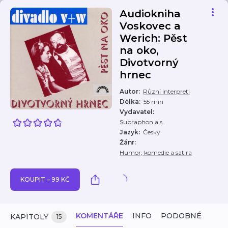
Audiokniha
Voskovec a
Werich: Pěst
na oko,
Divotvorný
hrnec
Autor
:
Různí interpreti
Délka
:
55 min
Vydavatel
:
Supraphon a.s.
Jazyk
:
Česky
Žánr
:
Humor, komedie a satira
KOUPIT – 99 KČ
KOMENTÁŘE
INFO
PODOBNÉ
KAPITOLY
15