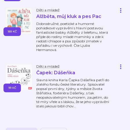
Děti a mládež
Alžběta, můj kluk a pes Pac
Dobrodružné, poetické a humorné
pohádkové vyprávění s hlavní postavou
189 KČ
fantastické babky Alžběty z telefonu, která
přijde do rodiny mladé maminky a zde k
radosti chlapce a psa způsobí zmatek v
pořádku i ve výchově. Čte Ljuba
Hermanová.
Děti a mládež
Čapek: Dášeňka
Slavná kniha Karla Čapka Dášeňka patří do
zlatého fondu české literatury. Spisovatel
99 KČ
popsal první dny, týdny a měsíce života
štěňátka, foxteriéra Dášeńky, s tak
neopakovatelným humorem, zaujetím, do
té míry vřele a s láskou, že se jeho vyprávění
stalo jakousi biblí chov
…