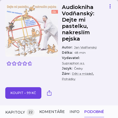
Audiokniha
Vodňanský:
Dejte mi
pastelku,
nakreslím
pejska
Autor
:
Jan Vodňanský
Délka
:
48 min
Vydavatel
:
Supraphon a.s.
Jazyk
:
Česky
,
Žánr
:
Děti a mládež
Pohádky
KOUPIT – 99 KČ
KOMENTÁŘE
INFO
PODOBNÉ
KAPITOLY
22