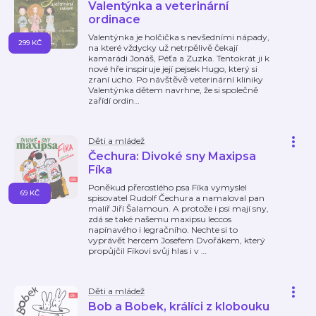
Valentýnka a veterinární
ordinace
Valentýnka je holčička s nevšedními nápady,
299 KČ
na které vždycky už netrpělivě čekají
kamarádi Jonáš, Péťa a Zuzka. Tentokrát ji k
nové hře inspiruje její pejsek Hugo, který si
zraní ucho. Po návštěvě veterinární kliniky
Valentýnka dětem navrhne, že si společně
zařídí ordin
…
Děti a mládež
Čechura: Divoké sny Maxipsa
Fíka
Poněkud přerostlého psa Fíka vymyslel
69 KČ
spisovatel Rudolf Čechura a namaloval pan
malíř Jiří Šalamoun. A protože i psi mají sny,
zdá se také našemu maxipsu leccos
napínavého i legračního. Nechte si to
vyprávět hercem Josefem Dvořákem, který
propůjčil Fíkovi svůj hlas i v
…
Děti a mládež
Bob a Bobek, králíci z klobouku