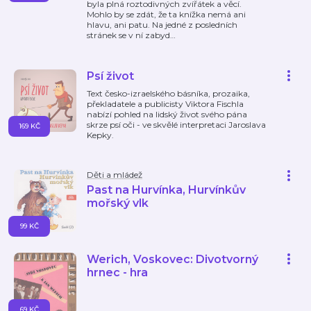
byla plná roztodivných zvířátek a věcí.
Mohlo by se zdát, že ta knížka nemá ani
hlavu, ani patu. Na jedné z posledních
stránek se v ní zabyd
…
Psí život
Text česko-izraelského básníka, prozaika,
překladatele a publicisty Viktora Fischla
nabízí pohled na lidský život svého pána
skrze psí oči - ve skvělé interpretaci Jaroslava
169 KČ
Kepky.
Děti a mládež
Past na Hurvínka, Hurvínkův
mořský vlk
99 KČ
Werich, Voskovec: Divotvorný
hrnec - hra
69 KČ