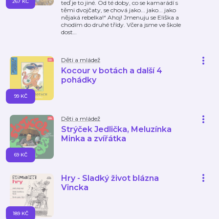
267 KČ
teď je to jiné. Od té doby, co se kamarádí s
těmi dvojčaty, se chová jako... jako... jako
nějaká rebelka!“ Ahoj! Jmenuju se Eliška a
chodím do druhé třídy. Včera jsme ve škole
dost
…
Děti a mládež
Kocour v botách a další 4
pohádky
99 KČ
Děti a mládež
Strýček Jedlička, Meluzínka
Minka a zvířátka
69 KČ
Hry - Sladký život blázna
Vincka
189 KČ