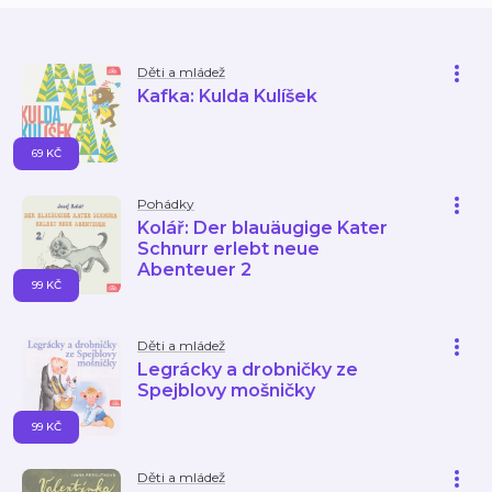
Děti a mládež
Kafka: Kulda Kulíšek
69 KČ
Pohádky
Kolář: Der blauäugige Kater
Schnurr erlebt neue
Abenteuer 2
99 KČ
Děti a mládež
Legrácky a drobničky ze
Spejblovy mošničky
99 KČ
Děti a mládež