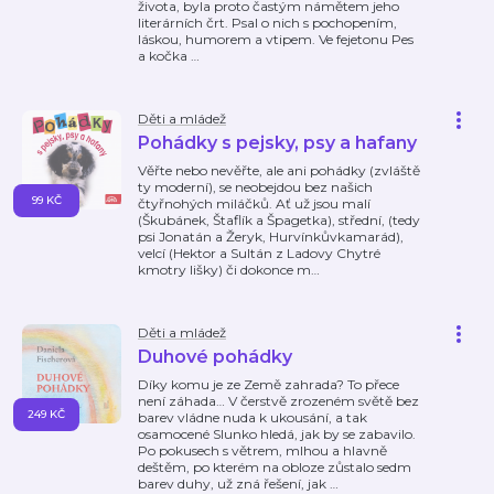
života, byla proto častým námětem jeho
literárních črt. Psal o nich s pochopením,
láskou, humorem a vtipem. Ve fejetonu Pes
a kočka
…
Děti a mládež
Pohádky s pejsky, psy a hafany
Věřte nebo nevěřte, ale ani pohádky (zvláště
ty moderní), se neobejdou bez našich
99 KČ
čtyřnohých miláčků. Ať už jsou malí
(Škubánek, Štaflík a Špagetka), střední, (tedy
psi Jonatán a Žeryk, Hurvínkůvkamarád),
velcí (Hektor a Sultán z Ladovy Chytré
kmotry lišky) či dokonce m
…
Děti a mládež
Duhové pohádky
Díky komu je ze Země zahrada? To přece
není záhada… V čerstvě zrozeném světě bez
249 KČ
barev vládne nuda k ukousání, a tak
osamocené Slunko hledá, jak by se zabavilo.
Po pokusech s větrem, mlhou a hlavně
deštěm, po kterém na obloze zůstalo sedm
barev duhy, už zná řešení, jak
…