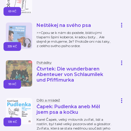
69 KČ
Neštěkej na svého psa
>>Cpou se k nám do postele, blátivými
tlapami špiní koberce, kradou boty... Ale
stejně je milujeme, že? Protože oni nás taky,
z celého svého psího srdce.
339 KČ
Pohádky
Čtvrtek: Die wunderbaren
Abenteuer von Schlaumilek
und Pfiffimurka
99 KČ
Děti a mládež
Čapek: Pudlenka aneb Měl
jsem psa a kočku
Karel Čapek, velký milovník zvířat, lidí a
139 KČ
rostlin, byl také velký pozorovatel a glosátor.
Zvířata, která se stala nedílnou součástí jeho