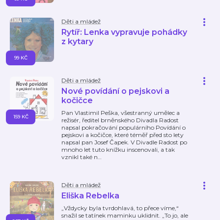
Děti a mládež
Rytíř: Lenka vypravuje pohádky
z kytary
99 KČ
Děti a mládež
Nové povídání o pejskovi a
kočičce
Pan Vlastimil Peška, všestranný umělec a
159 KČ
režisér, ředitel brněnského Divadla Radost
napsal pokračování populárního Povídání o
pejskovi a kočičce, které téměř před sto lety
napsal pan Josef Čapek. V Divadle Radost po
mnoho let tuto knížku inscenovali, a tak
vznikl také n
…
Děti a mládež
Eliška Rebelka
„Vždycky byla tvrdohlavá, to přece víme,“
snažil se tatínek maminku uklidnit. „To jo, ale