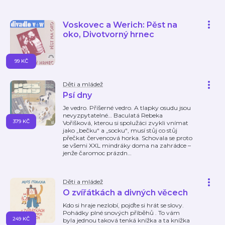
Voskovec a Werich: Pěst na
oko, Divotvorný hrnec
99 KČ
Děti a mládež
Psí dny
Je vedro. Příšerné vedro. A tlapky osudu jsou
nevyzpytatelné… Baculatá Rebeka
379 KČ
Voříšková, kterou si spolužáci zvykli vnímat
jako „bečku“ a „socku“, musí stůj co stůj
přečkat červencová horka. Schovala se proto
se všemi XXL mindráky doma na zahrádce –
jenže čaromoc prázdn
…
Děti a mládež
O zvířátkách a divných věcech
Kdo si hraje nezlobí, pojďte si hrát se slovy.
Pohádky plné snových příběhů . To vám
249 KČ
byla jednou taková tenká knížka a ta knížka