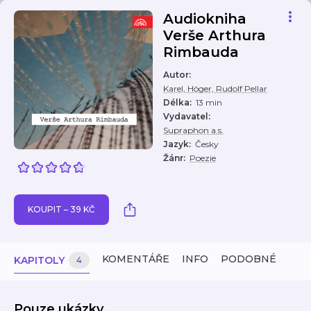
Audiokniha
Verše Arthura
Rimbauda
Autor
:
Karel, Höger, Rudolf Pellar
Délka
:
13 min
Vydavatel
:
Supraphon a.s.
Jazyk
:
Česky
Žánr
:
Poezie
KOUPIT – 39 KČ
KOMENTÁŘE
INFO
PODOBNÉ
KAPITOLY
4
Pouze ukázky