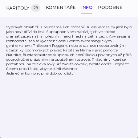
KOMENTÁŘE
INFO
PODOBNÉ
KAPITOLY
28
Vyprávět obsah tří z nejznámějších románů Julese Vernea by jistě bylo
jako nosit dříví do lesa. Supraphon vám nabízí jejich velkolepé
dramatizace s našimi předními herci hned na pěti albech. Avy se sami
rozhodnete, zda se vydáte na cestu kolem světa sanglickým
gentlemanem Phileasem Foggem, nebo se stanete nedobrovolnými
účastníky podmořských plaveb kapitána Nema v jeho ponorce
Nautilus, či zda strávíte se skupinou chlapců školou povinných až příliš
dobrodružné prázdniny na opuštěném ostrově. Prázdniny, které se
protáhnou na celé dva roky. Ať zvolíte cokoliv, zvolíte dobře. Stejně to
časem prostřídáte, abyste stihli všechno.
Jedinečný komplet plný dobrodružství!