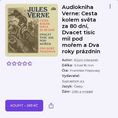
Audiokniha
Verne: Cesta
kolem světa
za 80 dní,
Dvacet tisíc
mil pod
mořem a Dva
roky prázdnin
Autor
:
Různí interpreti
Délka
:
6 hod 18 min
Čte
:
František Filipovský
Vydavatel
:
Supraphon a.s.
Jazyk
:
Česky
Žánr
:
Děti a mládež
KOUPIT – 269 KČ