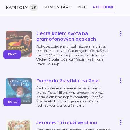
KOMENTÁŘE
INFO
PODOBNÉ
KAPITOLY
28
Cesta kolem světa na
gramofonových deskách
Rukopis objevený v rozhlasovém archivu.
Rekonstrukce série Čapkových přednášek z
119 KČ
roku 1933 s autorovými deskami. Připravil
Václav Cibula. Účinkují Radim Vašinka a
Pavel Soukup.
Dobrodružství Marca Pola
Četba z české upravené verze románu
Marca Pola: Milión. Vypravěčem je v režii
Karla Weinlicha nepřekonatelný Zdeněk
Štěpánek. Upozorňujeme na sníženou
159 KČ
technickou kvalitu záznamu
Jerome: Tři muži ve člunu
Anglický spisovatel Jerome Klapka Jerome si