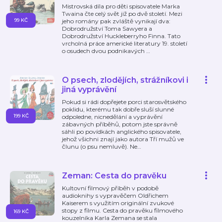
Mistrovská díla pro děti spisovatele Marka
Twaina čte celý svět již po dvě století. Mezi
99 KČ
jeho romány pak zvláště vynikají dva:
Dobrodružství Toma Sawyera a
Dobrodružství Huckleberryho Finna. Tato
vrcholná práce americké literatury 19. století
o osudech dvou podnikavých
…
O psech, zlodějích, strážníkovi i
jiná vyprávění
Pokud si rádi dopřejete porci starosvětského
poklidu, kterému tak dobře sluší slunné
199 KČ
odpoledne, nicnedělání a vyprávění
zábavných příběhů, potom jste správně
sáhli po povídkách anglického spisovatele,
jehož všichni znají jako autora Tří mužů ve
člunu (o psu nemluvě). Ne
…
Zeman: Cesta do pravěku
Kultovní filmový příběh v podobě
audioknihy s vypravěčem Oldřichem
Kaiserem s využitím originální zvukové
stopy z filmu. Cesta do pravěku filmového
169 KČ
kouzelníka Karla Zemana se stala