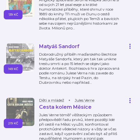
od svých 21 let psal eseje a krátké
humoristické příběhy, které shrnul v roce
1889 do knihy Tři muži ve člunu o cestě
139 KČ
několika přátel, plujících po Temži a bavících
sebe navzájem nejrůznějšími historkami ze
života. Milionů pro
…
Matyáš Sandorf
Dobrodružný příběh maďarského šlechtice
Matyáše Sandorfa, který jen tak tak unikne
trestu smrti a po 15 letech se objeví jako
doktor Antekirt. Rozhlasová hra zpracovaná
149 KČ
podle románu Julese Verna nás zavede do
Terstu, na istrijský hrad Pazin, do
Dubrovníku nebo například
…
Děti a mládež
Jules Verne
Cesta kolem Měsíce
Jules Verne téměř věšteckým způsobem
předpověděl řadu prvků, které později lidé
219 KČ
při cestě na Měsíc využili, konfrontoval
protichůdné vědecké názory a vždy se včas
zastavil, když vyprávění začalo být až příliš
neuvěřitelné. Humorem a ironií pak