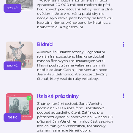
"Později jsem dostal monumentální úkol
zpracovat 20 000 mil pod mořem do pěti
229 KČ
hodinových pokračování. Tehdy jsem si plně
uvědomil, že se v románu prakticky nic
neděje. Vybudoval jsem ho tedy na konfliktu
kapitána Nema, tvůrce ponorky Nautilus, s
hrabětem d´Artigasem, hl
…
Bídníci
Audioknižní událost sezóny. Legendární
román francouzského klasika se dočkal
mnoha filmových i muzikálových verzí.
Hlavní postavu Jeana Valjeana si zahráli
890 KČ
například Jean Gabin, Lino Ventura nebo
Jean-Paul Belmondo. Ale pouze odvážný
čtenář, který vzal do ruky velkolepý
…
Italské prázdniny
Známý literární cestopis Jana Wericha
poprvé na 2CD v rozšířené - rozhlasové -
podobě autorského čtení. Zatímco pro
předchozí vydání v nahrávce na LP nebo CD
199 KČ
připravil Jan Werich jen malou část ze svých
letních italských vzpomínek, rozhlasový
záznam zahrnuje téměř dvojn
…