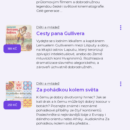
průlomovým filmem a dobrodružnou
legendou české i světové kinematografie.
Celé generace
…
Děti a mládež
Cesty pana Gullivera
Vydejte se s lodním lékařem a kapitánem
Lemuelem Gulliverem mezi Liliputy a obry,
189 KČ
na létající ostrov Laputu, který terorizují
zpívající intelektuálové, anebo do Země
mluvících koní Hvajninimů. Rozhlasová
dramatizace slavného alegorického, a
zároveň úchvatně dobrodružnéh
…
Děti a mládež
Za pohádkou kolem světa
K čemu je dobrý divotvorný hrnec? Jak se
kalí drak a k čemu může být dobrý kocour v
259 KČ
botách? Poznejte známé i neznámé
pohádkové příběhy ze čtyř kontinentů.
Poslechněte si nejkrásnější báje z Evropy i
dálného orientu nebo Afriky. Audiokniha Za
pohádkou kolem světa předsta
…