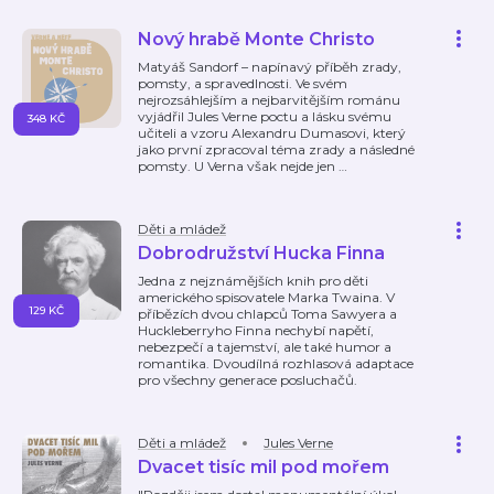
Nový hrabě Monte Christo
Matyáš Sandorf – napínavý příběh zrady,
pomsty, a spravedlnosti. Ve svém
nejrozsáhlejším a nejbarvitějším románu
vyjádřil Jules Verne poctu a lásku svému
348 KČ
učiteli a vzoru Alexandru Dumasovi, který
jako první zpracoval téma zrady a následné
pomsty. U Verna však nejde jen
…
Děti a mládež
Dobrodružství Hucka Finna
Jedna z nejznámějších knih pro děti
amerického spisovatele Marka Twaina. V
129 KČ
příbězích dvou chlapců Toma Sawyera a
Huckleberryho Finna nechybí napětí,
nebezpečí a tajemství, ale také humor a
romantika. Dvoudílná rozhlasová adaptace
pro všechny generace posluchačů.
Děti a mládež
Jules Verne
Dvacet tisíc mil pod mořem