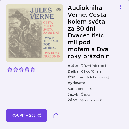
Audiokniha
Verne: Cesta
kolem světa
za 80 dní,
Dvacet tisíc
mil pod
mořem a Dva
roky prázdnin
Autor
:
Různí interpreti
Délka
:
6 hod 18 min
Čte
:
František Filipovský
Vydavatel
:
Supraphon a.s.
Jazyk
:
Česky
Žánr
:
Děti a mládež
KOUPIT – 269 KČ