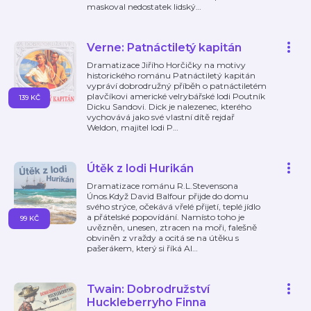
maskoval nedostatek lidský
…
Verne: Patnáctiletý kapitán
Dramatizace Jiřího Horčičky na motivy
historického románu Patnáctiletý kapitán
vypráví dobrodružný příběh o patnáctiletém
plavčíkovi americké velrybářské lodi Poutník
139 KČ
Dicku Sandovi. Dick je nalezenec, kterého
vychovává jako své vlastní dítě rejdař
Weldon, majitel lodi P
…
Útěk z lodi Hurikán
Dramatizace románu R.L.Stevensona
Únos.Když David Balfour přijde do domu
svého strýce, očekává vřelé přijetí, teplé jídlo
a přátelské popovídání. Namísto toho je
99 KČ
uvězněn, unesen, ztracen na moři, falešně
obviněn z vraždy a ocitá se na útěku s
pašerákem, který si říká Al
…
Twain: Dobrodružství
Huckleberryho Finna