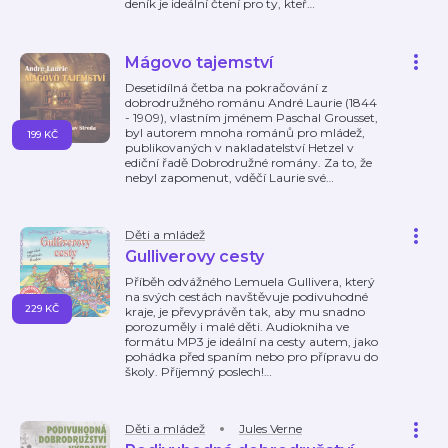
deník je ideální čtení pro ty, kteř
…
Mágovo tajemství
Desetidílná četba na pokračování z
dobrodružného románu André Laurie (1844
- 1909), vlastním jménem Paschal Grousset,
byl autorem mnoha románů pro mládež,
199 KČ
publikovaných v nakladatelství Hetzel v
ediční řadě Dobrodružné romány. Za to, že
nebyl zapomenut, vděčí Laurie své
…
Děti a mládež
Gulliverovy cesty
Příběh odvážného Lemuela Gullivera, který
na svých cestách navštěvuje podivuhodné
229 KČ
kraje, je převyprávěn tak, aby mu snadno
porozuměly i malé děti. Audiokniha ve
formátu MP3 je ideální na cesty autem, jako
pohádka před spaním nebo pro přípravu do
školy. Příjemný poslech!
…
Děti a mládež
Jules Verne