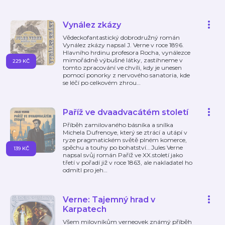
Vynález zkázy
Vědeckofantastický dobrodružný román
Vynález zkázy napsal J. Verne v roce 1896.
Hlavního hrdinu profesora Rocha, vynálezce
mimořádně výbušné látky, zastihneme v
229 KČ
tomto zpracování ve chvíli, kdy je unesen
pomocí ponorky z nervového sanatoria, kde
se léčí po celkovém zhrou
…
Paříž ve dvaadvacátém století
Příběh zamilovaného básníka a snílka
Michela Dufrenoye, který se ztrácí a utápí v
ryze pragmatickém světě plném komerce,
spěchu a touhy po bohatství...Jules Verne
139 KČ
napsal svůj román Paříž ve XX.století jako
třetí v pořadí již v roce 1863, ale nakladatel ho
odmítl pro jeh
…
Verne: Tajemný hrad v
Karpatech
Všem milovníkům verneovek známý příběh