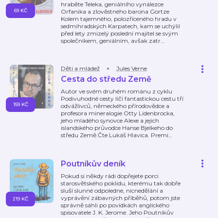
hraběte Teleka, geniálního vynálezce
69 KČ
Orfanika a zlověstného barona Gortze
Kolem tajemného, polozříceného hradu v
sedmihradských Karpatech, kam se uchýlil
před lety zmizelý poslední majitel se svým
společníkem, geniálním, avšak zatr
…
Děti a mládež
Jules Verne
Cesta do středu Země
Autor ve svém druhém románu z cyklu
Podivuhodné cesty líčí fantastickou cestu tří
159 KČ
odvážlivců, německého přírodovědce a
profesora mineralogie Otty Lidenbrocka,
jeho mladého synovce Alexe a jejich
islandského průvodce Hanse Bjelkeho do
středu Země.Čte Lukáš Hlavica. Premi
…
Poutníkův deník
Pokud si někdy rádi dopřejete porci
starosvětského poklidu, kterému tak dobře
sluší slunné odpoledne, nicnedělání a
vyprávění zábavných příběhů, potom jste
219 KČ
správně sáhli po povídkách anglického
spisovatele J. K. Jerome. Jeho Poutníkův