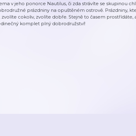
ma v jeho ponorce Nautilus, či zda strávíte se skupinou chl
brodružné prázdniny na opuštěném ostrově. Prázdniny, kte
 zvolíte cokoliv, zvolíte dobře. Stejně to časem prostřídáte, 
edinečný komplet plný dobrodružství!