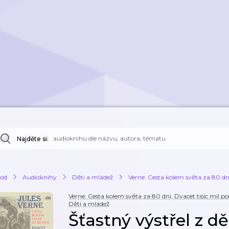
Najděte si:
od
Audioknihy
Děti a mládež
Verne: Cesta kolem světa za 80 dn
Verne: Cesta kolem světa za 80 dní, Dvacet tisíc mil
Děti a mládež
Šťastný výstřel z d