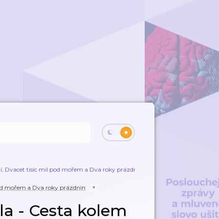
í, Dvacet tisíc mil pod mořem a Dva roky prázdnin
Šťastný výstřel z děla
 pod mořem a Dva roky prázdnin
ěla - Cesta kolem