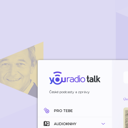
České podcasty a zprávy
Úv
PRO TEBE
AUDIOKNIHY