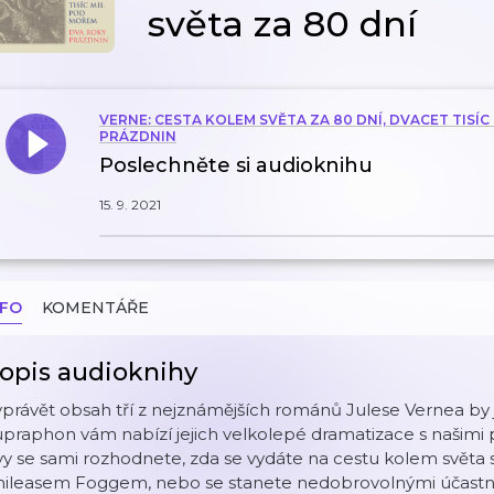
světa za 80 dní
VERNE: CESTA KOLEM SVĚTA ZA 80 DNÍ, DVACET TISÍ
PRÁZDNIN
Poslechněte si audioknihu
15. 9. 2021
NFO
KOMENTÁŘE
opis audioknihy
právět obsah tří z nejznámějších románů Julese Vernea by jis
praphon vám nabízí jejich velkolepé dramatizace s našimi 
vy se sami rozhodnete, zda se vydáte na cestu kolem svě
hileasem Foggem, nebo se stanete nedobrovolnými účastn