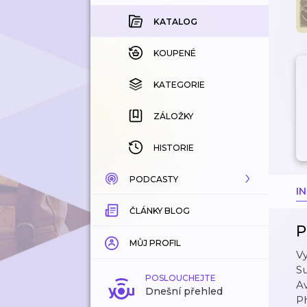
KATALOG
KOUPENÉ
KATEGORIE
ZÁLOŽKY
HISTORIE
PODCASTY
I
ČLÁNKY BLOG
KATALOG
P
KATEGORIE
MŮJ PROFIL
Vy
Su
ZÁLOŽKY
POSLOUCHEJTE
A
Dnešní přehled
P
LÍBÍ SE MI