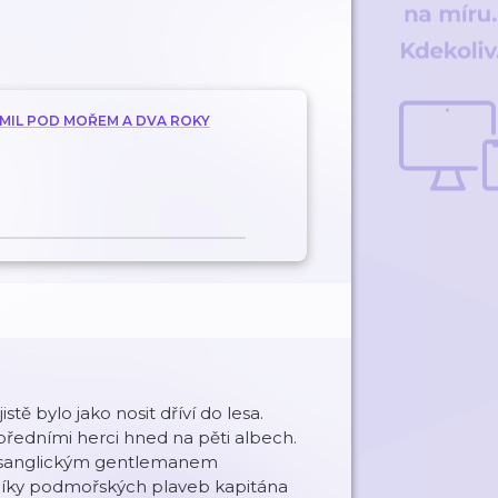
C MIL POD MOŘEM A DVA ROKY
tě bylo jako nosit dříví do lesa.
předními herci hned na pěti albech.
ta sanglickým gentlemanem
íky podmořských plaveb kapitána