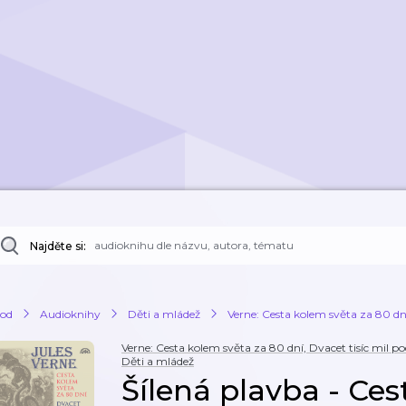
Najděte si:
od
Audioknihy
Děti a mládež
Verne: Cesta kolem světa za 80 dn
Verne: Cesta kolem světa za 80 dní, Dvacet tisíc mil
Děti a mládež
Šílená plavba - Ce