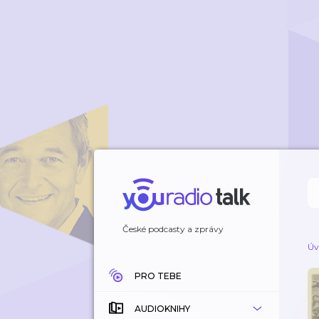
České podcasty a zprávy
Úv
PRO TEBE
AUDIOKNIHY