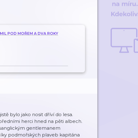
C MIL POD MOŘEM A DVA ROKY
tě bylo jako nosit dříví do lesa.
předními herci hned na pěti albech.
ta sanglickým gentlemanem
íky podmořských plaveb kapitána