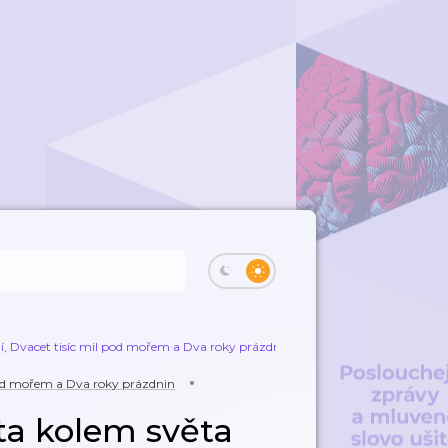
í, Dvacet tisíc mil pod mořem a Dva roky prázdnin
Šílená plavba - Cesta
 pod mořem a Dva roky prázdnin
sta kolem světa