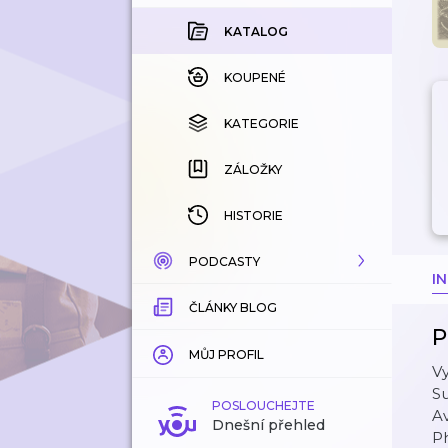
KATALOG
KOUPENÉ
KATEGORIE
ZÁLOŽKY
HISTORIE
PODCASTY
I
ČLÁNKY BLOG
KATALOG
P
KATEGORIE
MŮJ PROFIL
Vy
Su
ZÁLOŽKY
POSLOUCHEJTE
A
Dnešní přehled
P
LÍBÍ SE MI