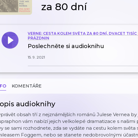
za 80 dní
VERNE: CESTA KOLEM SVĚTA ZA 80 DNÍ, DVACET TISÍ
PRÁZDNIN
Poslechněte si audioknihu
15. 9. 2021
NFO
KOMENTÁŘE
opis audioknihy
právět obsah tří z nejznámějších románů Julese Vernea by jis
praphon vám nabízí jejich velkolepé dramatizace s našimi 
vy se sami rozhodnete, zda se vydáte na cestu kolem svě
hileasem Foggem, nebo se stanete nedobrovolnými účastn