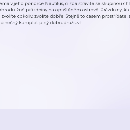
ma v jeho ponorce Nautilus, či zda strávíte se skupinou chl
brodružné prázdniny na opuštěném ostrově. Prázdniny, kte
 zvolíte cokoliv, zvolíte dobře. Stejně to časem prostřídáte, 
edinečný komplet plný dobrodružství!