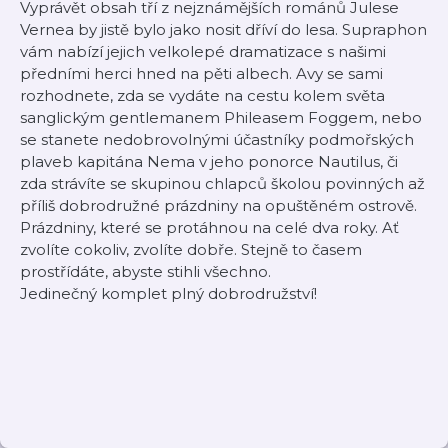
Vyprávět obsah tří z nejznámějších románů Julese
Vernea by jistě bylo jako nosit dříví do lesa. Supraphon
vám nabízí jejich velkolepé dramatizace s našimi
předními herci hned na pěti albech. Avy se sami
rozhodnete, zda se vydáte na cestu kolem světa
sanglickým gentlemanem Phileasem Foggem, nebo
se stanete nedobrovolnými účastníky podmořských
plaveb kapitána Nema v jeho ponorce Nautilus, či
zda strávíte se skupinou chlapců školou povinných až
příliš dobrodružné prázdniny na opuštěném ostrově.
Prázdniny, které se protáhnou na celé dva roky. Ať
zvolíte cokoliv, zvolíte dobře. Stejně to časem
prostřídáte, abyste stihli všechno.
Jedinečný komplet plný dobrodružství!