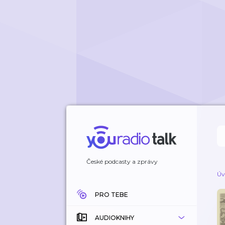
České podcasty a zprávy
Úv
PRO TEBE
AUDIOKNIHY