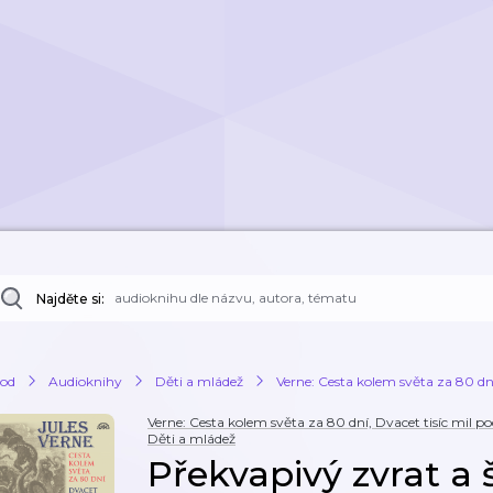
Najděte si:
od
Audioknihy
Děti a mládež
Verne: Cesta kolem světa za 80 dn
Verne: Cesta kolem světa za 80 dní, Dvacet tisíc mil
Děti a mládež
Překvapivý zvrat a 