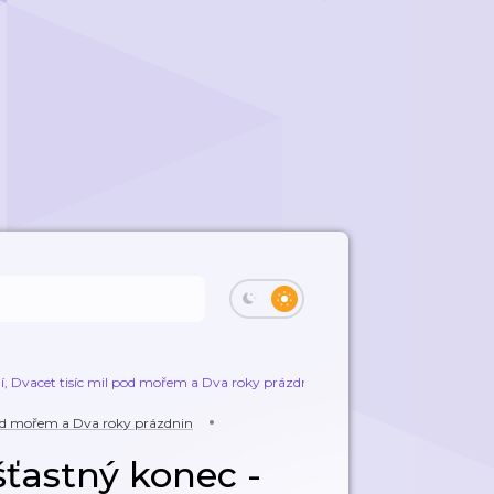
í, Dvacet tisíc mil pod mořem a Dva roky prázdnin
Překvapivý zvrat a šťa
 pod mořem a Dva roky prázdnin
šťastný konec -