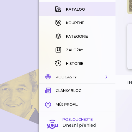
KATALOG
KOUPENÉ
KATEGORIE
ZÁLOŽKY
HISTORIE
PODCASTY
I
ČLÁNKY BLOG
KATALOG
KATEGORIE
MŮJ PROFIL
ZÁLOŽKY
POSLOUCHEJTE
Dnešní přehled
LÍBÍ SE MI