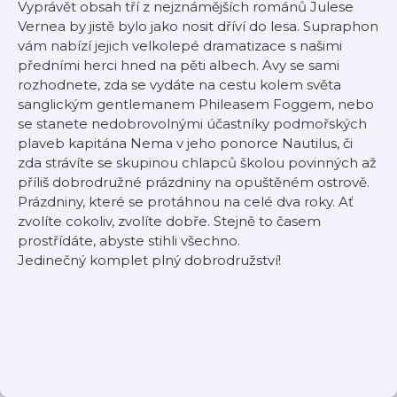
Vyprávět obsah tří z nejznámějších románů Julese
Vernea by jistě bylo jako nosit dříví do lesa. Supraphon
vám nabízí jejich velkolepé dramatizace s našimi
předními herci hned na pěti albech. Avy se sami
rozhodnete, zda se vydáte na cestu kolem světa
sanglickým gentlemanem Phileasem Foggem, nebo
se stanete nedobrovolnými účastníky podmořských
plaveb kapitána Nema v jeho ponorce Nautilus, či
zda strávíte se skupinou chlapců školou povinných až
příliš dobrodružné prázdniny na opuštěném ostrově.
Prázdniny, které se protáhnou na celé dva roky. Ať
zvolíte cokoliv, zvolíte dobře. Stejně to časem
prostřídáte, abyste stihli všechno.
Jedinečný komplet plný dobrodružství!