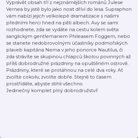
Vyprávět obsah tří z nejznámějších románů Julese
Vernea by jistě bylo jako nosit dříví do lesa. Supraphon
vám nabízí jejich velkolepé dramatizace s našimi
předními herci hned na pěti albech. Avy se sami
rozhodnete, zda se vydáte na cestu kolem světa
sanglickým gentlemanem Phileasem Foggem, nebo
se stanete nedobrovolnými účastníky podmořských
plaveb kapitána Nema v jeho ponorce Nautilus, či
zda strávíte se skupinou chlapců školou povinných až
příliš dobrodružné prázdniny na opuštěném ostrově.
Prázdniny, které se protáhnou na celé dva roky. Ať
zvolíte cokoliv, zvolíte dobře. Stejně to časem
prostřídáte, abyste stihli všechno.
Jedinečný komplet plný dobrodružství!