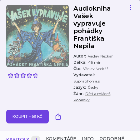
Audiokniha
Vašek
vypravuje
pohádky
Františka
Nepila
Autor
:
Václav Neckář
Délka
:
48 min
Čte
:
Václav Neckář
Vydavatel
:
Supraphon a.s.
Jazyk
:
Česky
,
Žánr
:
Děti a mládež
Pohádky
KOUPIT – 69 KČ
KOMENTÁŘE
INFO
PODOBNÉ
KAPITOLY
11