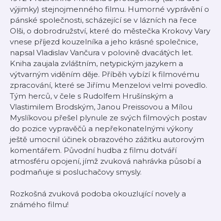
výjimky) stejnojmenného filmu. Humorné vyprávění o
pánské společnosti, scházející se v lázních na řece
Olši, o dobrodružství, které do městečka Krokovy Vary
vnese příjezd kouzelníka a jeho krásné společnice,
napsal Vladislav Vančura v polovině dvacátých let.
Kniha zaujala zvláštním, netypickým jazykem a
výtvarným viděním děje. Příběh vybízí k filmovému
zpracování, které se Jiřímu Menzelovi velmi povedlo.
Tým herců, v čele s Rudolfem Hrušínským a
Vlastimilem Brodským, Janou Preissovou a Mílou
Myslíkovou přešel plynule ze svých filmových postav
do pozice vypravěčů a nepřekonatelnými výkony
ještě umocnil účinek obrazového zážitku autorovým
komentářem. Původní hudba z filmu dotváří
atmosféru opojení, jímž zvuková nahrávka působí a
podmaňuje si posluchačovy smysly.
Rozkošná zvuková podoba okouzlující novely a
známého filmu!