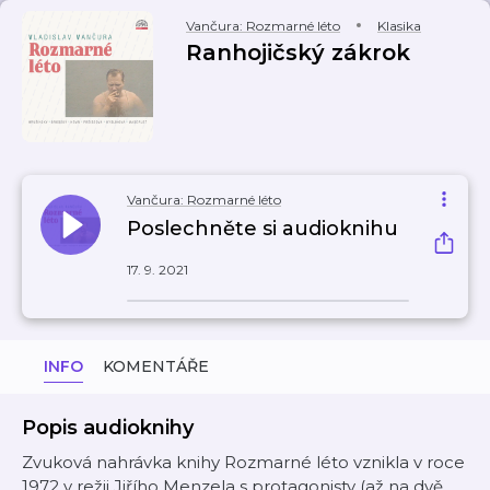
Vančura: Rozmarné léto
Klasika
Ranhojičský zákrok
Vančura: Rozmarné léto
Poslechněte si audioknihu
17. 9. 2021
INFO
KOMENTÁŘE
Popis audioknihy
Zvuková nahrávka knihy Rozmarné léto vznikla v roce
1972 v režii Jiřího Menzela s protagonisty (až na dvě