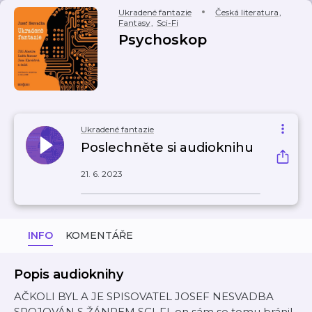
Ukradené fantazie
Česká literatura
,
Fantasy
,
Sci-Fi
Psychoskop
Ukradené fantazie
Poslechněte si audioknihu
21. 6. 2023
INFO
KOMENTÁŘE
Popis audioknihy
AČKOLI BYL A JE SPISOVATEL JOSEF NESVADBA
SPOJOVÁN S ŽÁNREM SCI-FI, on sám se tomu bránil