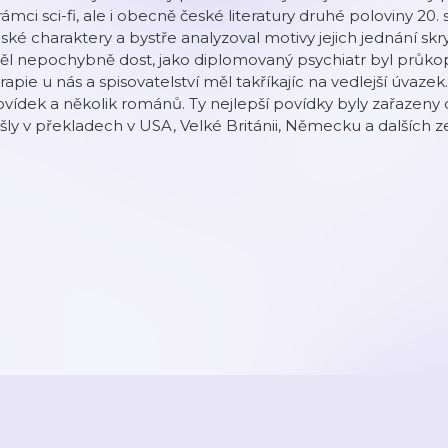
rámci sci-fi, ale i obecně české literatury druhé poloviny 20.
dské charaktery a bystře analyzoval motivy jejich jednání s
l nepochybně dost, jako diplomovaný psychiatr byl průkop
rapie u nás a spisovatelství měl takříkajíc na vedlejší úvaz
vídek a několik románů. Ty nejlepší povídky byly zařazeny do
šly v překladech v USA, Velké Británii, Německu a dalších