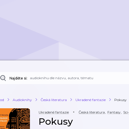
Najděte si:
od
Audioknihy
Česká literatura
Ukradené fantazie
Pokusy
Ukradené fantazie
Česká literatura
,
Fantasy
,
Sci
Pokusy