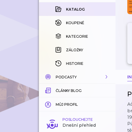
KATALOG
KOUPENÉ
KATEGORIE
ZÁLOŽKY
HISTORIE
I
PODCASTY
ČLÁNKY BLOG
KATALOG
P
A
KATEGORIE
MŮJ PROFIL
br
19
ZÁLOŽKY
POSLOUCHEJTE
Pů
Dnešní přehled
tě
LÍBÍ SE MI