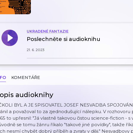
UKRADENÉ FANTAZIE
Poslechněte si audioknihu
21. 6. 2023
NFO
KOMENTÁŘE
opis audioknihy
ČKOLI BYL A JE SPISOVATEL JOSEF NESVADBA SPOJOVÁN S
ánil a považoval to za zjednodušující nálepku. V rozhovoru
65 to upřesnil: "Já vlastně takovou čistou science-fiction - 
vodně se tomu žánru říkalo "takové jiné povídky", takže říká
ch nesmí chybět dobrý příběh a zvraty v ději." Nesvadbovy p