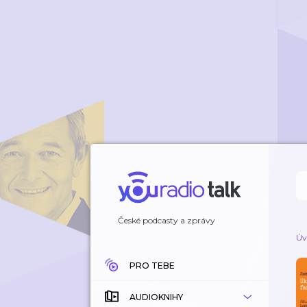
České podcasty a zprávy
Úv
PRO TEBE
AUDIOKNIHY