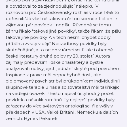
a považoval to za zjednodušující nálepku. V
rozhovoru pro Československý rozhlas v roce 1965 to
upřesnil: "Já vlastně takovou čistou science-fiction - s
výjimkou pár povídek - nepíšu. Původně se tomu
žánru říkalo "takové jiné povídky", takže říkám, že píšu
takové jiné povídky. A v těch nesmí chybět dobrý
příběh a zvraty v ději." Nesvadbovy povídky byly
skutečně jiné, a to nejen v rámci sci-fi, ale i obecně
české literatury druhé poloviny 20. století. Autora
zajímaly především lidské charaktery a bystře
analyzoval motivy jejich jednání skryté pod povrchem.
Inspirace z praxe měl nepochybně dost, jako
diplomovaný psychiatr byl průkopníkem individuální i
skupinové terapie u nás a spisovatelství měl takříkajíc
na vedlejší úvazek. Přesto napsal úctyhodný počet
povídek a několik románů. Ty nejlepší povídky byly
zařazeny do více světových antologií sci-fi a vyšly v
překladech v USA, Velké Británii, Německu a dalších
zemích. Hynek Pekárek