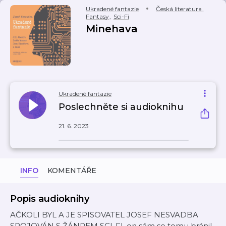
Ukradené fantazie
Česká literatura
,
Fantasy
,
Sci-Fi
Minehava
Ukradené fantazie
Poslechněte si audioknihu
21. 6. 2023
INFO
KOMENTÁŘE
Popis audioknihy
AČKOLI BYL A JE SPISOVATEL JOSEF NESVADBA
SPOJOVÁN S ŽÁNREM SCI-FI, on sám se tomu bránil