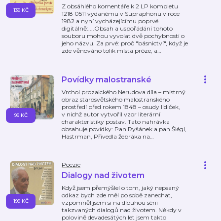
Z obsáhlého komentáře k 2 LP kompletu
139 KČ
1218 0511 vydanému v Supraphonu v roce
1982 a nyní vycházejícímu poprvé
digitálně:....Obsah a uspořádání tohoto
souboru mohou vyvolat dvě pochybnosti o
jeho názvu. Za prvé: proč "básnictví", když je
zde věnováno tolik místa próze, a
…
Povídky malostranské
Vrchol prozaického Nerudova díla – mistrný
obraz starosvětského malostranského
prostředí před rokem 1848 – osudy lidiček,
v nichž autor vytvořil vzor literární
99 KČ
charakteristiky postav. Tato nahrávka
obsahuje povídky: Pan Ryšánek a pan Šlégl,
Hastrman, Přivedla žebráka na
…
Poezie
Dialogy nad životem
Když jsem přemýšlel o tom, jaký nepsaný
odkaz bych zde měl po sobě zanechat,
199 KČ
vzpomněl jsem si na dlouhou sérii
takzvaných dialogů nad životem. Někdy v
polovině devadesátých let jsem takto