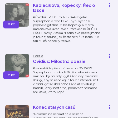
Kadlečíková, Kopecký: Řeč o
lásce
Původní LP album 1218 0469 vydal
Supraphon v roce 1982 - nyní vychází
99 KČ
poprvé digitálně. Miloš Kopecký a Marta
Kadlečíková uvádí své autorské dílo ŘEČ O
LÁSCE slovy klasika "Lásko, tvé pravé jméno
je touha; touho, jak často se ti říká láska..." A
tak Miloš Kopecký ve své
…
Poezie
Ovidius: Milostná poezie
Komentář k původnímu albu DV 15297
Supraphonu z roku 1967: V kolikatisícovém
69 KČ
nákladu by musely vyjít Ovidiovy milostné
sbírky, aby se uspokojila touha čtenářů mít
vlastní výtisk líbezného Ovidia! Ovidius je
básník, který nestárne, poněvadž nestárne
ani láska, kterou opě
…
Konec starých časů
"Nevěřím na nemastná a neslaná
vypravování. Na rozdíl od licoměrníků a lidí