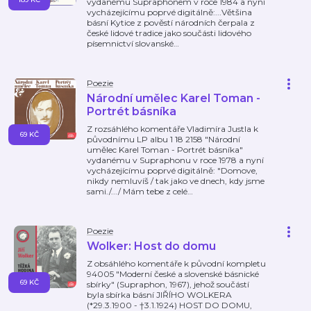
vydanému Supraphonem v roce 1984 a nyní
vycházejícímu poprvé digitálně:...Většina
básní Kytice z pověstí národních čerpala z
české lidové tradice jako součásti lidového
písemnictví slovanské
…
Poezie
Národní umělec Karel Toman -
Portrét básníka
Z rozsáhlého komentáře Vladimíra Justla k
69 KČ
původnímu LP albu 1 18 2158 "Národní
umělec Karel Toman - Portrét básníka"
vydanému v Supraphonu v roce 1978 a nyní
vycházejícímu poprvé digitálně: "Domove,
nikdy nemluvíš / tak jako ve dnech, kdy jsme
sami./.../ Mám tebe z celé
…
Poezie
Wolker: Host do domu
Z obsáhlého komentáře k původní kompletu
94005 "Moderní české a slovenské básnické
69 KČ
sbírky" (Supraphon, 1967), jehož součástí
byla sbírka básní JIŘÍHO WOLKERA
(*29.3.1900 - †3.1.1924) HOST DO DOMU,