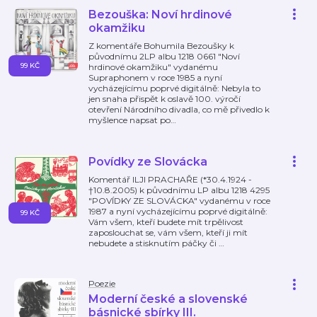
Bezouška: Noví hrdinové
okamžiku
Z komentáře Bohumila Bezoušky k
původnímu 2LP albu 1218 0661 "Noví
99 KČ
hrdinové okamžiku" vydanému
Supraphonem v roce 1985 a nyní
vycházejícímu poprvé digitálně: Nebyla to
jen snaha přispět k oslavě 100. výročí
otevření Národního divadla, co mě přivedlo k
myšlence napsat po
…
Povídky ze Slovácka
Komentář ILJI PRACHAŘE (*30.4.1924 -
†10.8.2005) k původnímu LP albu 1218 4295
"POVÍDKY ZE SLOVÁCKA" vydanému v roce
1987 a nyní vycházejícímu poprvé digitálně:
99 KČ
Vám všem, kteří budete mít trpělivost
zaposlouchat se, vám všem, kteří ji mít
nebudete a stisknutím páčky či
…
Poezie
Moderní české a slovenské
básnické sbírky III.