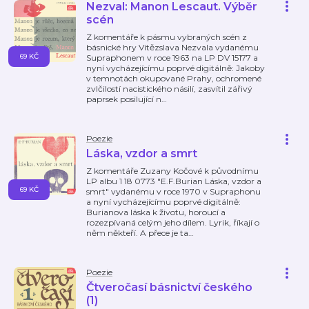
Nezval: Manon Lescaut. Výběr
scén
Z komentáře k pásmu vybraných scén z
básnické hry Vítězslava Nezvala vydanému
69 KČ
Supraphonem v roce 1963 na LP DV 15177 a
nyní vycházejícímu poprvé digitálně: Jakoby
v temnotách okupované Prahy, ochromené
zvlčilostí nacistického násilí, zasvítil zářivý
paprsek posilující n
…
Poezie
Láska, vzdor a smrt
Z komentáře Zuzany Kočové k původnímu
LP albu 1 18 0773 "E.F.Burian Láska, vzdor a
69 KČ
smrt" vydanému v roce 1970 v Supraphonu
a nyní vycházejícímu poprvé digitálně:
Burianova láska k životu, horoucí a
rozezpívaná celým jeho dílem. Lyrik, říkají o
něm někteří. A přece je ta
…
Poezie
Čtveročasí básnictví českého
(1)