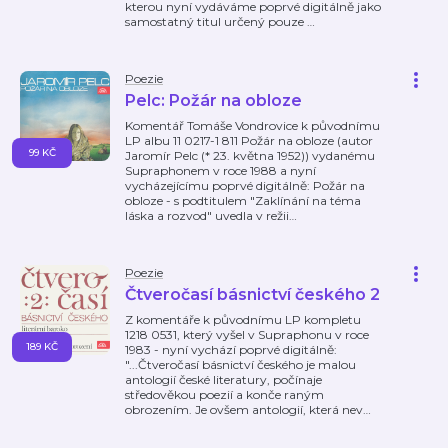
kterou nyní vydáváme poprvé digitálně jako
samostatný titul určený pouze
…
Poezie
Pelc: Požár na obloze
Komentář Tomáše Vondrovice k původnímu
LP albu 11 0217-1 811 Požár na obloze (autor
99 KČ
Jaromír Pelc (* 23. května 1952)) vydanému
Supraphonem v roce 1988 a nyní
vycházejícímu poprvé digitálně: Požár na
obloze - s podtitulem "Zaklínání na téma
láska a rozvod" uvedla v režii
…
Poezie
Čtveročasí básnictví českého 2
Z komentáře k původnímu LP kompletu
1218 0531, který vyšel v Supraphonu v roce
189 KČ
1983 - nyní vychází poprvé digitálně:
"...Čtveročasí básnictví českého je malou
antologií české literatury, počínaje
středověkou poezií a konče raným
obrozením. Je ovšem antologií, která nev
…