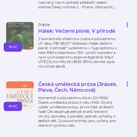
nazvaný návrh pořadů předložil vedení
stanice Český rozhlas 2 - Praha. Zdůraznil j
…
Poezie
Hálek: Večerní písně, V přírodě
Z komentáře Vladimíra Justla k původnímu
LP albu 1118 3803 "Vítězslav Hálek Večerní
99 KČ
písně, V přírodě" vydanému v Supraphonu v
roce 1985 k básníkovu 150. výročí narození a
nyní vycházejícímu poprvé digitálně: Když
VÍTĚZSLAV HÁLEK (1835-1874) zemřel, bylo
mu třicet devět
…
Česká umělecká próza (Jirásek,
Pleva, Čech, Němcová)
Komentář k původnímu titulu DV 15162
Česká umělecká próza z roku 1963: Druhý
69 KČ
výběr umělecké prózy, první část ve školní
řadě GK obsahuje jednak kratší literární
útvary (povídky a pověst), jednak výňatky z
delších děl. Zvukové snímky jsou určeny pro
literární výchovu šes
…