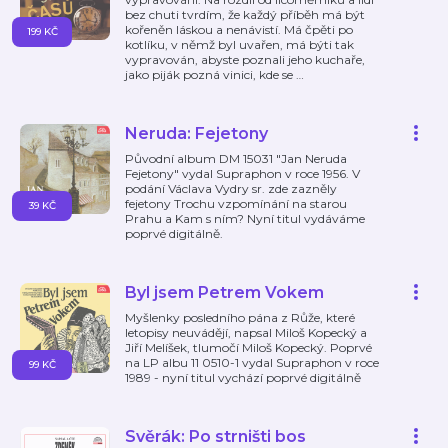
bez chuti tvrdím, že každý příběh má být
kořeněn láskou a nenávistí. Má čpěti po
199 KČ
kotlíku, v němž byl uvařen, má býti tak
vypravován, abyste poznali jeho kuchaře,
jako piják pozná vinici, kde se
…
Neruda: Fejetony
Původní album DM 15031 "Jan Neruda
Fejetony" vydal Supraphon v roce 1956. V
podání Václava Vydry sr. zde zazněly
fejetony Trochu vzpomínání na starou
39 KČ
Prahu a Kam s ním? Nyní titul vydáváme
poprvé digitálně.
Byl jsem Petrem Vokem
Myšlenky posledního pána z Růže, které
letopisy neuvádějí, napsal Miloš Kopecký a
Jiří Melíšek, tlumočí Miloš Kopecký. Poprvé
na LP albu 11 0510-1 vydal Supraphon v roce
99 KČ
1989 - nyní titul vychází poprvé digitálně
Svěrák: Po strništi bos