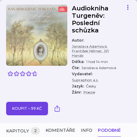
Audiokniha
Turgeněv:
Poslední
schůzka
Autor
:
Jaroslava Adamová,
František Němec, Jiří
Hanák
Délka
:
1 hod 14 min
Čte
:
Jaroslava Adamová
Vydavatel
:
Supraphon a.s.
Jazyk
:
Česky
Žánr
:
Poezie
KOUPIT – 99 KČ
KOMENTÁŘE
INFO
PODOBNÉ
KAPITOLY
2