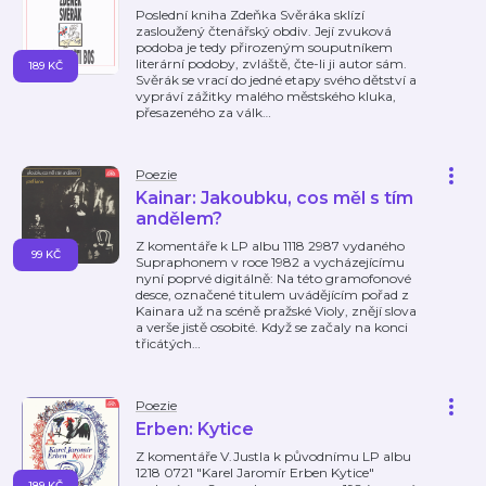
Poslední kniha Zdeňka Svěráka sklízí
zasloužený čtenářský obdiv. Její zvuková
podoba je tedy přirozeným souputníkem
literární podoby, zvláště, čte-li ji autor sám.
189 KČ
Svěrák se vrací do jedné etapy svého dětství a
vypráví zážitky malého městského kluka,
přesazeného za válk
…
Poezie
Kainar: Jakoubku, cos měl s tím
andělem?
Z komentáře k LP albu 1118 2987 vydaného
99 KČ
Supraphonem v roce 1982 a vycházejícímu
nyní poprvé digitálně: Na této gramofonové
desce, označené titulem uvádějícím pořad z
Kainara už na scéně pražské Violy, znějí slova
a verše jistě osobité. Když se začaly na konci
třicátých
…
Poezie
Erben: Kytice
Z komentáře V.Justla k původnímu LP albu
1218 0721 "Karel Jaromír Erben Kytice"
189 KČ