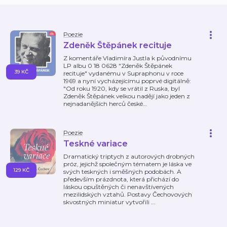
Poezie
Zdeněk Štěpánek recituje
Z komentáře Vladimíra Justla k původnímu
LP albu 0 18 0628 "Zdeněk Štěpánek
39 KČ
recituje" vydanému v Supraphonu v roce
1969 a nyní vycházejícímu poprvé digitálně:
"Od roku 1920, kdy se vrátil z Ruska, byl
Zdeněk Štěpánek velkou nadějí jako jeden z
nejnadanějších herců české
…
Poezie
Teskné variace
Dramatický triptych z autorových drobných
próz, jejichž společným tématem je láska ve
129 KČ
svých teskných i směšných podobách. A
především prázdnota, která přichází do
láskou opuštěných či nenavštívených
mezilidských vztahů. Postavy Čechovových
skvostných miniatur vytvořili
…