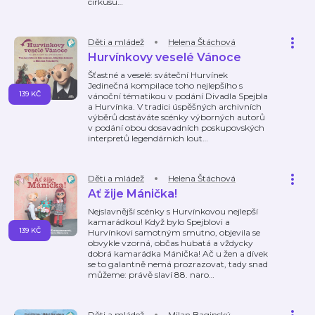
cirkusu
…
Děti a mládež
Helena Štáchová
Hurvínkovy veselé Vánoce
Šťastné a veselé: sváteční Hurvínek
Jedinečná kompilace toho nejlepšího s
139 KČ
vánoční tématikou v podání Divadla Spejbla
a Hurvínka. V tradici úspěšných archivních
výběrů dostáváte scénky výborných autorů
v podání obou dosavadních poskupovských
interpretů legendárních lout
…
Děti a mládež
Helena Štáchová
Ať žije Mánička!
Nejslavnější scénky s Hurvínkovou nejlepší
kamarádkou! Když bylo Spejblovi a
139 KČ
Hurvínkovi samotným smutno, objevila se
obvykle vzorná, občas hubatá a vždycky
dobrá kamarádka Mánička! Ač u žen a dívek
se to galantně nemá prozrazovat, tady snad
můžeme: právě slaví 88. naro
…
Děti a mládež
Milan Baginský