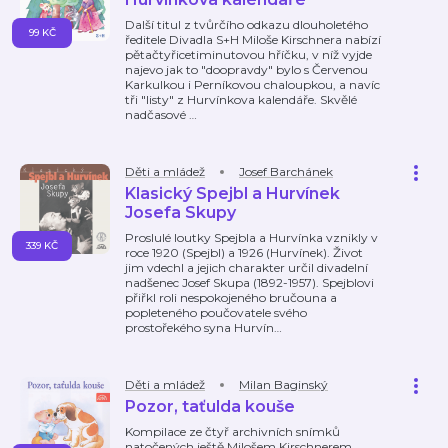
Další titul z tvůrčího odkazu dlouholetého
99 KČ
ředitele Divadla S+H Miloše Kirschnera nabízí
pětačtyřicetiminutovou hříčku, v níž vyjde
najevo jak to "doopravdy" bylo s Červenou
Karkulkou i Perníkovou chaloupkou, a navíc
tři "listy" z Hurvínkova kalendáře. Skvělé
nadčasové
…
Děti a mládež
Josef Barchánek
Klasický Spejbl a Hurvínek
Josefa Skupy
Proslulé loutky Spejbla a Hurvínka vznikly v
339 KČ
roce 1920 (Spejbl) a 1926 (Hurvínek). Život
jim vdechl a jejich charakter určil divadelní
nadšenec Josef Skupa (1892-1957). Spejblovi
přiřkl roli nespokojeného bručouna a
popleteného poučovatele svého
prostořekého syna Hurvín
…
Děti a mládež
Milan Baginský
Pozor, taťulda kouše
Kompilace ze čtyř archivních snímků
natočených ještě Milošem Kirschnerem,