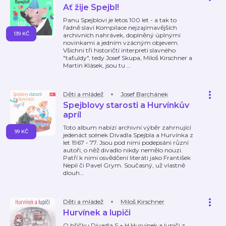
Ať žije Spejbl!
Panu Spejblovi je letos 100 let - a tak to
řádně slaví Kompilace nejzajímavějších
139 KČ
archivních nahrávek, doplněný úplnými
novinkami a jedním vzácným objevem.
Všichni tři historičtí interpreti slavného
"taťuldy", tedy Josef Skupa, Miloš Kirschner a
Martin Klásek, jsou tu
…
Děti a mládež
Josef Barchánek
Spejblovy starosti a Hurvínkův
apríl
Toto album nabízí archivní výběr zahrnující
99 KČ
jedenáct scének Divadla Spejbla a Hurvínka z
let 1967 - 77. Jsou pod nimi podepsáni různí
autoři, o něž divadlo nikdy nemělo nouzi.
Patří k nimi osvědčení literáti jako František
Nepil či Pavel Grym. Současný, už vlastně
dlouh
…
Děti a mládež
Miloš Kirschner
Hurvínek a lupiči
O hříčku Divadla S + H Hurvínek a lupiči z