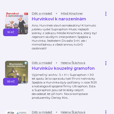
Děti a mládež
Miloš Kirschner
Hurvínkovi k narozeninám
Ano, Hurvínek slavil osmdesátiny! K tomuto
jubileu vydal Supraphon Music nejlepší
99 KČ
scénky z odkazu Miloše Kirschnera, který byl
nejenom skvělým interpretem Spejbla a
Hurvínka, ředitelem Divadla S+H, ale i
mimořádnou a všestrannou tvůrčí
osobností!
Děti a mládež
Helena Štáchová
Hurvínkův kouzelný gramofon
Výjimečný archiv: S + H + Supraphon = 90
let spolu Je to opravdu tak! První nahrávky
139 KČ
Spejbla a Hurvínka byly pořízeny v roce 1929
a katalogově spojené firmy Ultraphon, Esta
a Supraphon jsou od té doby celých
devadesát let při tom. Nová kompilace
producentky Denisy Kirs
…
Děti a mládež
Helena Štáchová