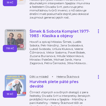
99 KČ
dlouholetým interpretem Spejbla i Hurvínka
a ředitelem Divadla S+H, potvrzuje jeho
mimořádnou tvůrčí invenci, s níž oslovuje
dnešní malé posluchače stejně jako dokázal
zaujmout generaci jejich rod
…
Šimek & Sobota Komplet 1977-
1983 - Klasika a objevy
Hovoří a zpívají Miloslav Šimek, Luděk
Sobota, Petr Nárožný, Jana Svobodová,
799 KČ
Luboš Svoboda, Uršula Kluková, Valerie
Čižmárová, Viktor Sodoma, Pavel Bobek,
Zuzana Burianová, Miluše Voborníková,
Miroslav Paleček, Michael Janík, Hana
Zagorová, Petra Černocká, Jitka Molavco
…
Děti a mládež
Helena Štáchová
Hurvínek plete páté přes
deváté
Čtrnáct vtipných a svižných dialogů z pera
99 KČ
ředitelky Divadla S+H a interpretky ženských
protějšků Hurvínka a Spejbla - Máničky a
paní Kateřiny - Heleny Štáchové těží ze