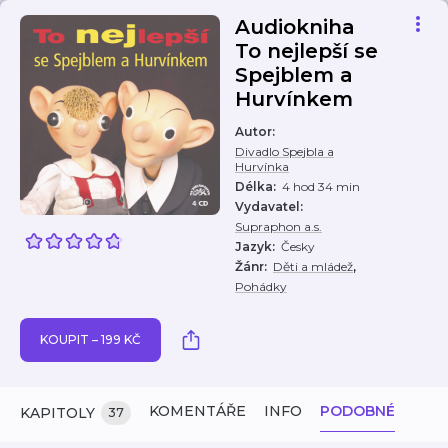
Audiokniha
To nejlepší se
Spejblem a
Hurvínkem
Autor
:
Divadlo Spejbla a
Hurvínka
Délka
:
4 hod 34 min
Vydavatel
:
Supraphon a.s.
Jazyk
:
Česky
,
Žánr
:
Děti a mládež
Pohádky
KOUPIT – 199 KČ
KOMENTÁŘE
INFO
PODOBNÉ
KAPITOLY
37