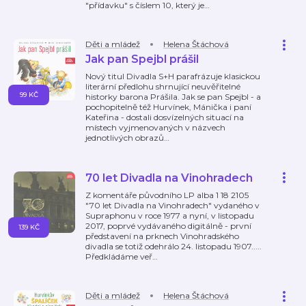
"přídavku" s číslem 10, který je
…
Děti a mládež
Helena Štáchová
Jak pan Spejbl prášil
Nový titul Divadla S+H parafrázuje klasickou
literární předlohu shrnující neuvěřitelné
99 KČ
historky barona Prášila. Jak se pan Spejbl - a
pochopitelně též Hurvínek, Mánička i paní
Kateřina - dostali dosvízelných situací na
místech vyjmenovaných v názvech
jednotlivých obrazů
…
70 let Divadla na Vinohradech
Z komentáře původního LP alba 1 18 2105
"70 let Divadla na Vinohradech" vydaného v
Supraphonu v roce 1977 a nyní, v listopadu
2017, poprvé vydávaného digitálně - první
139 KČ
představení na prknech Vinohradského
divadla se totiž odehrálo 24. listopadu 1907.....
Předkládáme veř
…
Děti a mládež
Helena Štáchová