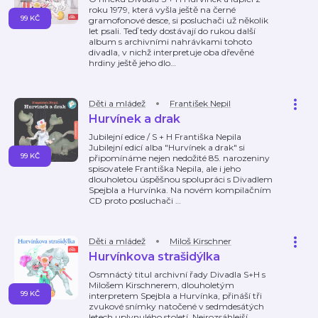
roku 1979, která vyšla ještě na černé
99 KČ
gramofonové desce, si posluchači už několik
let psali. Teď tedy dostávají do rukou další
album s archivními nahrávkami tohoto
divadla, v nichž interpretuje oba dřevěné
hrdiny ještě jeho dlo
…
Děti a mládež
František Nepil
Hurvínek a drak
Jubilejní edice / S + H Františka Nepila
Jubilejní edicí alba "Hurvínek a drak" si
99 KČ
připomínáme nejen nedožité 85. narozeniny
spisovatele Františka Nepila, ale i jeho
dlouholetou úspěšnou spolupráci s Divadlem
Spejbla a Hurvínka. Na novém kompilačním
CD proto posluchači
…
Děti a mládež
Miloš Kirschner
Hurvínkova strašidýlka
Osmnáctý titul archivní řady Divadla S+H s
Milošem Kirschnerem, dlouholetým
99 KČ
interpretem Spejbla a Hurvínka, přináší tři
zvukové snímky natočené v sedmdesátých
letech uplynulého století. Nejrozsáhlejší,