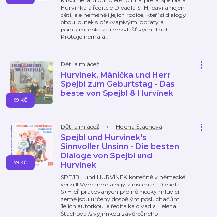
Kirschnera, dlouholetého interpreta Spejbla a
Hurvínka a ředitele Divadla S+H, bavila nejen
děti, ale neméně i jejich rodiče, kteří si dialogy
obou loutek s překvapivými obraty a
pointami dokázali obzvlášť vychutnat.
Proto je nemalá
…
Děti a mládež
Hurvínek, Mánička und Herr
Spejbl zum Geburtstag - Das
beste von Spejbl & Hurvínek
99 KČ
Děti a mládež
Helena Štáchová
Spejbl und Hurvinek's
Sinnvoller Unsinn - Die besten
Dialoge von Spejbl und
99 KČ
Hurvínek
SPEJBL und HURVÍNEK konečně v německé
verzi!!! Vybrané dialogy z inscenací Divadla
S+H připravovaných pro německy mluvící
země jsou určeny dospělým posluchačům.
Jejich autorkou je ředitelka divadla Helena
Štáchová /s výjimkou závěrečného