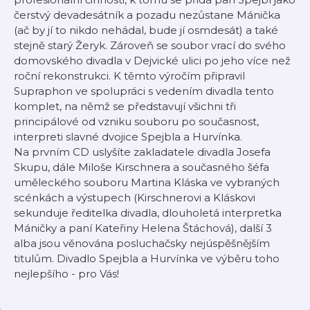
čerstvý devadesátník a pozadu nezůstane Mánička
(ač by jí to nikdo nehádal, bude jí osmdesát) a také
stejně starý Žeryk. Zároveň se soubor vrací do svého
domovského divadla v Dejvické ulici po jeho více než
roční rekonstrukci. K těmto výročím připravil
Supraphon ve spolupráci s vedením divadla tento
komplet, na němž se představují všichni tři
principálové od vzniku souboru po současnost,
interpreti slavné dvojice Spejbla a Hurvínka.
Na prvním CD uslyšíte zakladatele divadla Josefa
Skupu, dále Miloše Kirschnera a současného šéfa
uměleckého souboru Martina Kláska ve vybraných
scénkách a výstupech (Kirschnerovi a Kláskovi
sekunduje ředitelka divadla, dlouholetá interpretka
Máničky a paní Kateřiny Helena Štáchová), další 3
alba jsou věnována posluchačsky nejúspěšnějším
titulům. Divadlo Spejbla a Hurvínka ve výběru toho
nejlepšího - pro Vás!