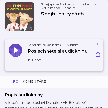
To nejlepší se Spejblem a Hurvínkem
Děti a mládež
,
Pohádky
Spejbl na rybách
To nejlepší se Spejblem a Hurvínkem
Poslechněte si audioknihu
17. 9. 2021
INFO
KOMENTÁŘE
Popis audioknihy
V letošním roce oslaví Divadlo S+H 80 let své
profesionální činnosti, k tomu se přidá pan Spejbl jako