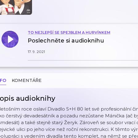
TO NEJLEPŠÍ SE SPEJBLEM A HURVÍNKEM
Poslechněte si audioknihu
17. 9. 2021
NFO
KOMENTÁŘE
opis audioknihy
letošním roce oslaví Divadlo S+H 80 let své profesionální či
ko čerstvý devadesátník a pozadu nezůstane Mánička (ač by 
mdesát) a také stejně starý Žeryk. Zároveň se soubor vrac
jvické ulici po jeho více než roční rekonstrukci. K těmto v
olupráci s vedením divadla tento komplet, na němž se předst