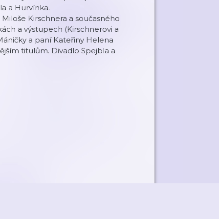
la a Hurvínka.
e Miloše Kirschnera a současného
ách a výstupech (Kirschnerovi a
 Máničky a paní Kateřiny Helena
ějším titulům. Divadlo Spejbla a