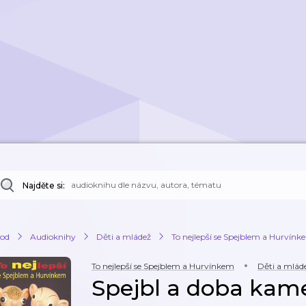
Najděte si:
od
Audioknihy
Děti a mládež
To nejlepší se Spejblem a Hurvín
To nejlepší se Spejblem a Hurvínkem
Děti a mlád
Spejbl a doba ka