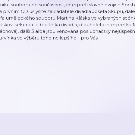
niku souboru po současnost, interpreti slavné dvojice Spejb
 prvním CD uslyšíte zakladatele divadla Josefa Skupu, dál
éfa uměleckého souboru Martina Kláska ve vybraných scénk
áskovi sekunduje ředitelka divadla, dlouholetá interpretka
áchová), další 3 alba jsou věnována posluchačsky nejúspěšn
rvínka ve výběru toho nejlepšího - pro Vás!