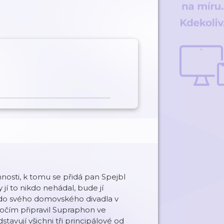
nnosti, k tomu se přidá pan Spejbl
jí to nikdo nehádal, bude jí
í do svého domovského divadla v
ýročím připravil Supraphon ve
avují všichni tři principálové od