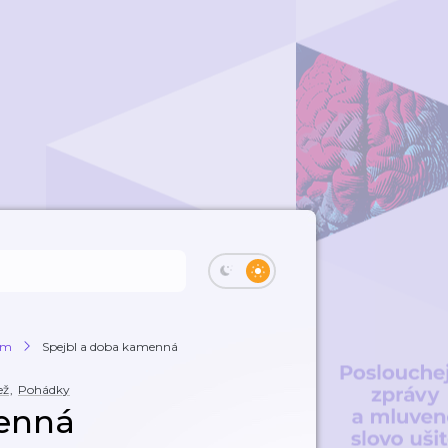
kem
Spejbl a doba kamenná
ež
,
Pohádky
menná