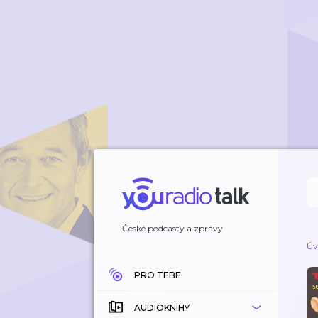
České podcasty a zprávy
Úv
PRO TEBE
AUDIOKNIHY