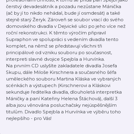
čerstvý devadesátník a pozadu nezůstane Mánička
(ač by jí to nikdo nehádal, bude jí osmdesát) a také
stejně starý Žeryk. Zároveň se soubor vrací do svého
domovského divadla v Dejvické ulici po jeho více než
roční rekonstrukci. K těmto výročím připravil
Supraphon ve spolupráci s vedením divadla tento
komplet, na němž se představují všichni tři
principálové od vzniku souboru po současnost,
interpreti slavné dvojice Spejbla a Hurvínka.
Na prvním CD uslyšíte zakladatele divadla Josefa
Skupu, dále Miloše Kirschnera a současného šéfa
uměleckého souboru Martina Kláska ve vybraných
scénkách a výstupech (Kirschnerovi a Kláskovi
sekunduje ředitelka divadla, dlouholetá interpretka
Máničky a paní Kateřiny Helena Štáchová), další 3
alba jsou věnována posluchačsky nejúspěšnějším
titulům. Divadlo Spejbla a Hurvínka ve výběru toho
nejlepšího - pro Vás!