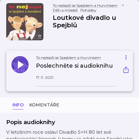
To nejlepší se Spejblem a Hurvínkem
Děti a mládež
,
Pohádky
Loutkové divadlo u
Spejblů
To nejlepší se Spejblem a Hurvínkem
Poslechněte si audioknihu
17. 9. 2021
INFO
KOMENTÁŘE
Popis audioknihy
V letošním roce oslaví Divadlo S+H 80 let své
profesionální činnosti, k tomu se přidá pan Spejbl jako